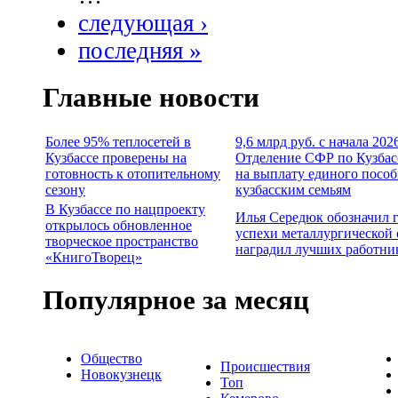
следующая ›
последняя »
Главные новости
Более 95% теплосетей в
9,6 млрд руб. с начала 202
Кузбассе проверены на
Отделение СФР по Кузбас
готовность к отопительному
на выплату единого пособ
сезону
кузбасским семьям
В Кузбассе по нацпроекту
Илья Середюк обозначил 
открылось обновленное
успехи металлургической 
творческое пространство
наградил лучших работни
«КнигоТворец»
Популярное за месяц
Общество
Происшествия
Новокузнецк
Топ