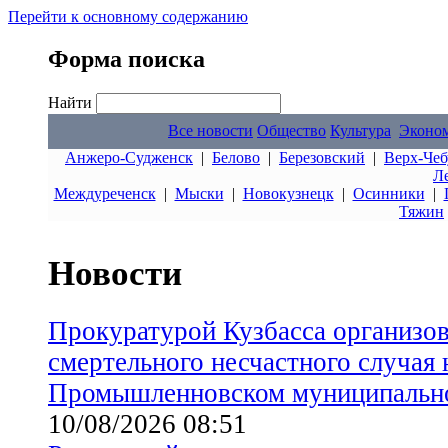
Перейти к основному содержанию
Форма поиска
Найти
Все новости
Общество
Культура
Эконо
Анжеро-Судженск
|
Белово
|
Березовский
|
Верх-Чеб
Л
Междуреченск
|
Мыски
|
Новокузнецк
|
Осинники
|
Тяжин
Новости
Прокуратурой Кузбасса организов
смертельного несчастного случая 
Промышленновском муниципальн
10/08/2026 08:51