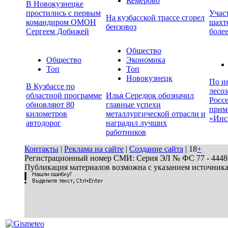
Кемерово
В Новокузнецке
простились с первым
Учас
На кузбасской трассе сгорел
командиром ОМОН
шахте
бензовоз
Сергеем Добижей
более
Общество
Общество
Экономика
Топ
Топ
Новокузнецк
По и
В Кузбассе по
лесо
областной программе
Илья Середюк обозначил
Росс
обновляют 80
главные успехи
прим
километров
металлургической отрасли и
«Инс
автодорог
наградил лучших
работников
Контакты
|
Реклама на сайте
|
Создание сайта
| 18
+
Регистрационный номер СМИ: Серия ЭЛ № ФС 77 - 44486 
Публикация материалов возможна с указанием источник