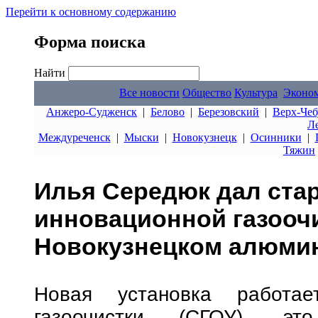
Перейти к основному содержанию
Форма поиска
Найти
Все новости
Общество
Культура
Эконо
Анжеро-Судженск
|
Белово
|
Березовский
|
Верх-Чеб
Л
Междуреченск
|
Мыски
|
Новокузнецк
|
Осинники
|
Тяжин
Илья Середюк дал стар
инновационной газоочи
Новокузнецком алюми
Новая установка работае
газоочистки (СГОУ), эт