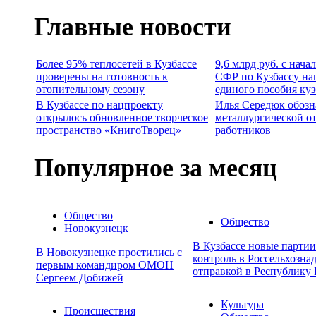
Главные новости
Более 95% теплосетей в Кузбассе
9,6 млрд руб. с нача
проверены на готовность к
СФР по Кузбассу на
отопительному сезону
единого пособия ку
В Кузбассе по нацпроекту
Илья Середюк обозн
открылось обновленное творческое
металлургической о
пространство «КнигоТворец»
работников
Популярное за месяц
Общество
Общество
Новокузнецк
В Кузбассе новые парти
В Новокузнецке простились с
контроль в Россельхозна
первым командиром ОМОН
отправкой в Республику 
Сергеем Добижей
Культура
Происшествия