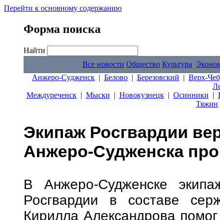
Перейти к основному содержанию
Форма поиска
Найти
Все новости
Общество
Культура
Эконо
Анжеро-Судженск
|
Белово
|
Березовский
|
Верх-Чеб
Л
Междуреченск
|
Мыски
|
Новокузнецк
|
Осинники
|
Тяжин
Экипаж Росгвардии ве
Анжеро-Судженска про
В Анжеро-Судженске экипа
Росгвардии в составе сер
Кирилла Александрова помог 