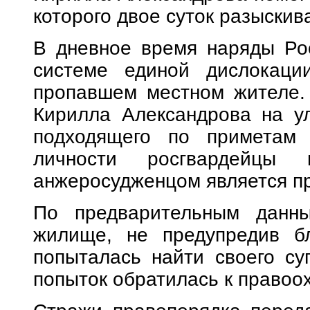
которого двое суток разыскив
В дневное время наряды Рос
системе единой дислокаци
пропавшем местном жителе.
Кирилла Александрова на у
подходящего по приметам 
личности росгвардейцы 
анжеросудженцом является п
По предварительным данны
жилище, не предупредив бл
попыталась найти своего су
попыток обратилась к правоо