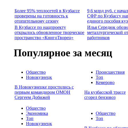
Более 95% теплосетей в Кузбассе
9,6 млрд руб. с нача
проверены на готовность к
СФР по Кузбассу на
отопительному сезону
единого пособия ку
В Кузбассе по нацпроекту
Илья Середюк обозн
открылось обновленное творческое
металлургической о
пространство «КнигоТворец»
работников
Популярное за месяц
Общество
Происшествия
Новокузнецк
Топ
Кемерово
В Новокузнецке простились с
первым командиром ОМОН
На кузбасской трассе
Сергеем Добижей
сгорел бензовоз
Общество
Экономика
Общество
Топ
Топ
Новокузнецк