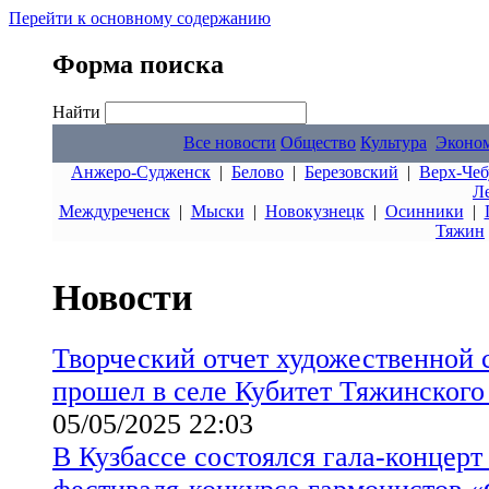
Перейти к основному содержанию
Форма поиска
Найти
Все новости
Общество
Культура
Эконо
Анжеро-Судженск
|
Белово
|
Березовский
|
Верх-Чеб
Л
Междуреченск
|
Мыски
|
Новокузнецк
|
Осинники
|
Тяжин
Новости
Творческий отчет художественной 
прошел в селе Кубитет Тяжинского
05/05/2025 22:03
В Кузбассе состоялся гала-концер