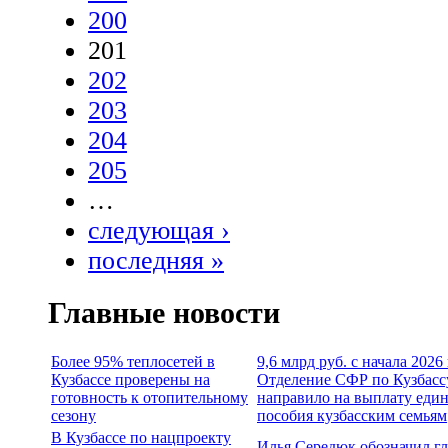
200
201
202
203
204
205
…
следующая ›
последняя »
Главные новости
Более 95% теплосетей в
9,6 млрд руб. с начала 2026
Кузбассе проверены на
Отделение СФР по Кузбасс
готовность к отопительному
направило на выплату еди
сезону
пособия кузбасским семьям
В Кузбассе по нацпроекту
Илья Середюк обозначил г