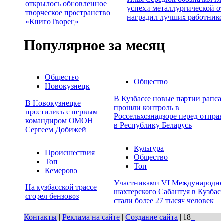
открылось обновленное
успехи металлургической о
творческое пространство
наградил лучших работник
«КнигоТворец»
Популярное за месяц
Общество
Общество
Новокузнецк
В Кузбассе новые партии рапса
В Новокузнецке
прошли контроль в
простились с первым
Россельхознадзоре перед отпра
командиром ОМОН
в Республику Беларусь
Сергеем Добижей
Культура
Происшествия
Общество
Топ
Топ
Кемерово
Участниками VI Международн
На кузбасской трассе
шахтерского Сабантуя в Кузбас
сгорел бензовоз
стали более 27 тысяч человек
Контакты
|
Реклама на сайте
|
Создание сайта
| 18
+