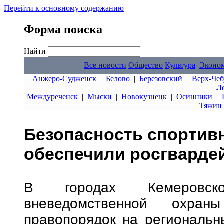
Перейти к основному содержанию
Форма поиска
Найти
Все новости
Общество
Культура
Эконо
Анжеро-Судженск
|
Белово
|
Березовский
|
Верх-Чеб
Л
Междуреченск
|
Мыски
|
Новокузнецк
|
Осинники
|
Тяжин
Безопасность спортив
обеспечили росгварде
В городах Кемеровско
вневедомственной охран
правопорядок на региональн