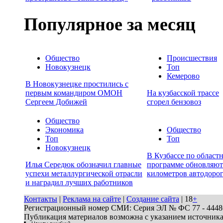
Популярное за месяц
Общество
Происшествия
Новокузнецк
Топ
Кемерово
В Новокузнецке простились с
первым командиром ОМОН
На кузбасской трассе
Сергеем Добижей
сгорел бензовоз
Общество
Экономика
Общество
Топ
Топ
Новокузнецк
В Кузбассе по област
Илья Середюк обозначил главные
программе обновляют
успехи металлургической отрасли
километров автодоро
и наградил лучших работников
Контакты
|
Реклама на сайте
|
Создание сайта
| 18
+
Регистрационный номер СМИ: Серия ЭЛ № ФС 77 - 44486 
Публикация материалов возможна с указанием источник