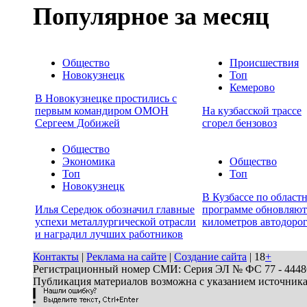
Популярное за месяц
Общество
Происшествия
Новокузнецк
Топ
Кемерово
В Новокузнецке простились с
первым командиром ОМОН
На кузбасской трассе
Сергеем Добижей
сгорел бензовоз
Общество
Экономика
Общество
Топ
Топ
Новокузнецк
В Кузбассе по област
Илья Середюк обозначил главные
программе обновляют
успехи металлургической отрасли
километров автодоро
и наградил лучших работников
Контакты
|
Реклама на сайте
|
Создание сайта
| 18
+
Регистрационный номер СМИ: Серия ЭЛ № ФС 77 - 44486 
Публикация материалов возможна с указанием источник