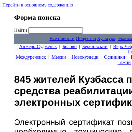
Перейти к основному содержанию
Форма поиска
Найти
Все новости
Общество
Культура
Эконо
Анжеро-Судженск
|
Белово
|
Березовский
|
Верх-Чеб
Л
Междуреченск
|
Мыски
|
Новокузнецк
|
Осинники
|
Тяжин
845 жителей Кузбасса 
средства реабилитаци
электронных сертифик
Электронный сертификат поз
необходимые технические 