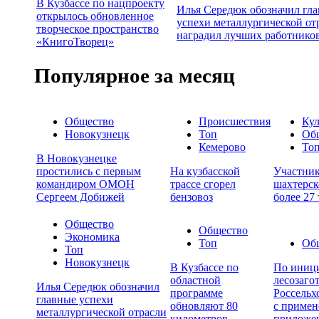
В Кузбассе по нацпроекту
Илья Середюк обозначил гл
открылось обновленное
успехи металлургической от
творческое пространство
наградил лучших работнико
«КнигоТворец»
Популярное за месяц
Общество
Происшествия
Кул
Новокузнецк
Топ
Об
Кемерово
То
В Новокузнецке
простились с первым
На кузбасской
Участни
командиром ОМОН
трассе сгорел
шахтерск
Сергеем Добижей
бензовоз
более 27
Общество
Общество
Экономика
Топ
Об
Топ
Новокузнецк
В Кузбассе по
По иници
областной
лесозаго
Илья Середюк обозначил
программе
Россельх
главные успехи
обновляют 80
с примен
металлургической отрасли
километров
приложе