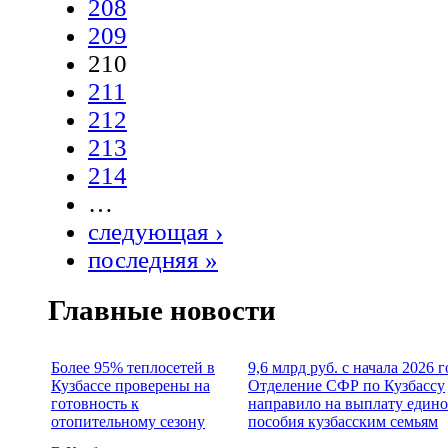
208
209
210
211
212
213
214
…
следующая ›
последняя »
Главные новости
Более 95% теплосетей в
9,6 млрд руб. с начала 2026 г
Кузбассе проверены на
Отделение СФР по Кузбассу
готовность к
направило на выплату едино
отопительному сезону
пособия кузбасским семьям