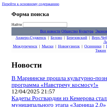
Перейти к основному содержанию
Форма поиска
Найти
Все новости
Общество
Культура
Эконо
Анжеро-Судженск
|
Белово
|
Березовский
|
Верх-Чеб
Л
Междуреченск
|
Мыски
|
Новокузнецк
|
Осинники
|
Тяжин
Новости
В Мариинске прошла культурно-позн
программа «Навстречу космосу!»
12/04/2025 21:57
Кадеты Росгвардии из Кемерова ста
муниципального этапа «Зарница 2.0»