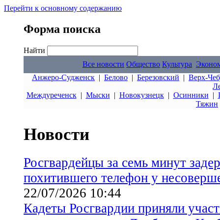
Перейти к основному содержанию
Форма поиска
Найти
Все новости
Общество
Культура
Эконо
Анжеро-Судженск
|
Белово
|
Березовский
|
Верх-Чеб
Л
Междуреченск
|
Мыски
|
Новокузнецк
|
Осинники
|
Тяжин
Новости
Росгвардейцы за семь минут заде
похитившего телефон у несоверш
22/07/2026 10:44
Кадеты Росгвардии приняли участ