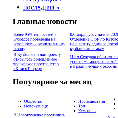
последняя »
Главные новости
Более 95% теплосетей в
9,6 млрд руб. с начала 202
Кузбассе проверены на
Отделение СФР по Кузбас
готовность к отопительному
на выплату единого посо
сезону
кузбасским семьям
В Кузбассе по нацпроекту
Илья Середюк обозначил 
открылось обновленное
успехи металлургической 
творческое пространство
наградил лучших работни
«КнигоТворец»
Популярное за месяц
Общество
Происшествия
Новокузнецк
Топ
Кемерово
В Новокузнецке простились
Учас