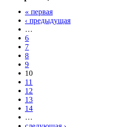
« первая
‹ предыдущая
…
6
7
8
9
10
11
12
13
14
…
следующая ›