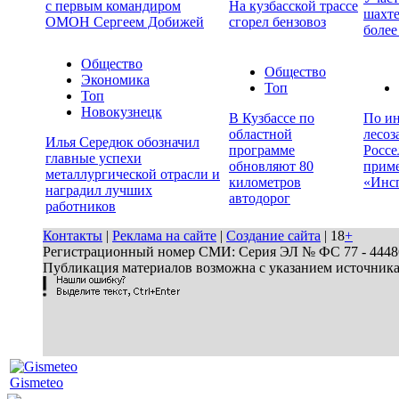
с первым командиром
На кузбасской трассе
шахте
ОМОН Сергеем Добижей
сгорел бензовоз
более
Общество
Общество
Экономика
Топ
Топ
Новокузнецк
В Кузбассе по
По ин
областной
лесоз
Илья Середюк обозначил
программе
Россе
главные успехи
обновляют 80
прим
металлургической отрасли и
километров
«Инс
наградил лучших
автодорог
работников
Контакты
|
Реклама на сайте
|
Создание сайта
| 18
+
Регистрационный номер СМИ: Серия ЭЛ № ФС 77 - 44486 
Публикация материалов возможна с указанием источник
Gismeteo