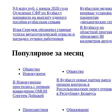
9,6 млрд руб. с начала 2026 года
Кузбасские медик
Отделение СФР по Кузбассу
впервые установи
направило на выплату единого
пациентам
пособия кузбасским семьям
«механические се
В Кузбассе по
Илья Середюк обозначил главные
областной програ
успехи металлургической отрасли и
обновляют 80
наградил лучших работников
километров автод
Популярное за месяц
Общество
Общество
Новокузнецк
В Кузбассе новые партии рапса
В Новокузнецке
прошли контроль в
простились с первым
Россельхознадзоре перед отпра
командиром ОМОН
в Республику Беларусь
Сергеем Добижей
Происшествия
Образование