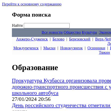
Перейти к основному содержанию
Форма поиска
Найти
Все новости
Общество
Культура
Эконо
Анжеро-Судженск
|
Белово
|
Березовский
|
Верх-Чеб
Л
Междуреченск
|
Мыски
|
Новокузнецк
|
Осинники
|
Тяжин
Образование
Прокуратура Кузбасса организовала пров
дорожно-транспортного происшествия с 
школьного автобуса
27/01/2024 20:56
День российского студенчества отметили