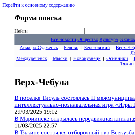
Перейти к основному содержанию
Форма поиска
Найти
Все новости
Общество
Культура
Эконо
Анжеро-Судженск
|
Белово
|
Березовский
|
Верх-Чеб
Л
Междуреченск
|
Мыски
|
Новокузнецк
|
Осинники
|
Тяжин
Верх-Чебула
В поселке Тисуль состоялась II межмуниципа
интеллектуально-познавательная игра «Игры 
29/03/2025 19:02
В Мариинске открылась передвижная книжна
11/03/2025 22:57
В Тяжине состоялся отборочный тур Всекузба