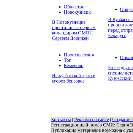
Общество
Общес
Новокузнецк
В Кузбассе 
В Новокузнецке
прошли конт
простились с первым
перед отпра
командиром ОМОН
Беларусь
Сергеем Добижей
Происшествия
Образ
Топ
Кемерово
Более двух 
специалисто
На кузбасской трассе
Кузбасский
сгорел бензовоз
Контакты
|
Реклама на сайте
|
Создание 
Регистрационный номер СМИ: Серия ЭЛ 
Публикация материалов возможна с ук