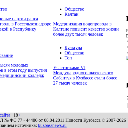
тво
Общество
Калтан
новые партии рапса
роль в Россельхознадзоре
Модернизация водопровода в
вкой в Республику
Калтане повысит качество жизни
более двух тысяч человек
Культура
Общество
ование
Топ
тысяч молодых
Участниками VI
в в этом году выпустил
Международного шахтерского
 медицинский колледж
Сабантуя в Кузбассе стали более
27 тысяч человек
сайта
| 18
+
№ ФС 77 - 44486 от 08.04.2011 Новости Кузбасса © 2007-2026
азанием источника:
kuzbassnews.ru