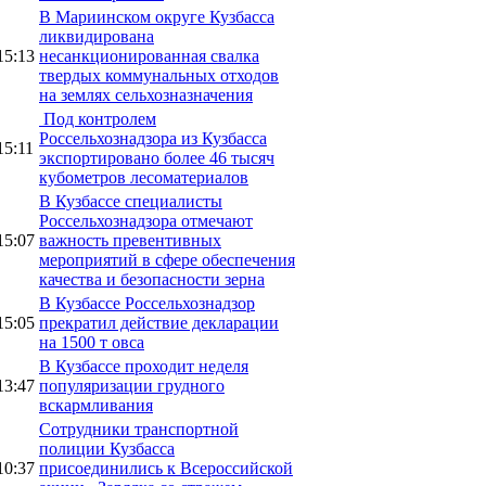
В Мариинском округе Кузбасса
ликвидирована
15:13
несанкционированная свалка
твердых коммунальных отходов
на землях сельхозназначения
Под контролем
Россельхознадзора из Кузбасса
15:11
экспортировано более 46 тысяч
кубометров лесоматериалов
В Кузбассе специалисты
Россельхознадзора отмечают
15:07
важность превентивных
мероприятий в сфере обеспечения
качества и безопасности зерна
В Кузбассе Россельхознадзор
15:05
прекратил действие декларации
на 1500 т овса
В Кузбассе проходит неделя
13:47
популяризации грудного
вскармливания
Сотрудники транспортной
полиции Кузбасса
10:37
присоединились к Всероссийской