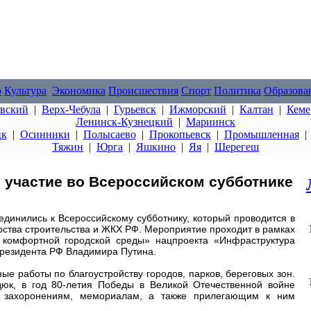
о
Культура
Экономика
Происшествия
Спорт
Политика
Образова
овский
|
Верх-Чебула
|
Гурьевск
|
Ижморский
|
Калтан
|
Кеме
Ленинск-Кузнецкий
|
Мариинск
цк
|
Осинники
|
Полысаево
|
Прокопьевск
|
Промышленная
Тяжин
|
Юрга
|
Яшкино
|
Яя
|
Шерегеш
 участие во Всероссийском субботнике
единились к Всероссийскому субботнику, который проводится в
рства строительства и ЖКХ РФ. Мероприятие проходит в рамках
комфортной городской среды» нацпроекта «Инфраструктура
Президента РФ Владимира Путина.
е работы по благоустройству городов, парков, береговых зон.
дюк, в год 80-летия Победы в Великой Отечественной войне
м захоронениям, мемориалам, а также прилегающим к ним