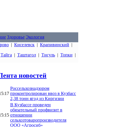
ние
Здоровье
Экология
рово
|
Киселевск
|
Крапивинский
|
|
Тайга
|
Таштагол
|
Тисуль
|
Топки
|
Лента новостей
Россельхознадзором
15:17
проконтролирован ввоз в Кузбасс
2,38 тонн ягод из Киргизии
В Кузбассе проведен
обязательный профвизит в
15:15
отношении
сельхозтоваропроизводителя
ООО «Агросиб»