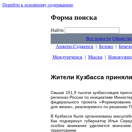
Перейти к основному содержанию
Форма поиска
Найти
Все новости
Обществ
Анжеро-Судженск
|
Белово
|
Берез
Междуреченск
|
Мыски
|
Новокузне
Жители Кузбасса приняли
Свыше 151,9 тысячи кузбассовцев присо
регионах России по инициативе Министе
федерального проекта «Формирование 
для жизни», реализуемого по решению 
В Кузбассе были организованы масштабны
Как подчеркнул губернатор Илья Сере
особое внимание уделяется воински
территориям.