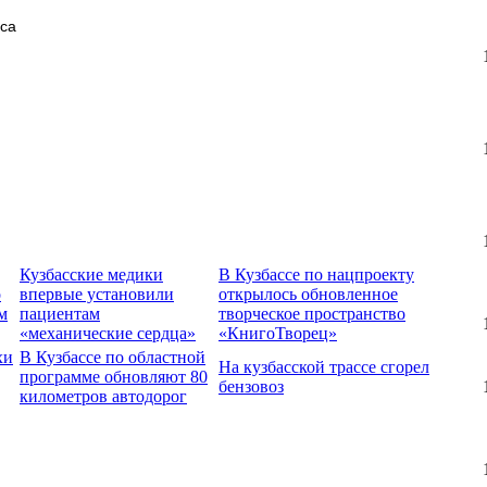
сса
Кузбасские медики
В Кузбассе по нацпроекту
о
впервые установили
открылось обновленное
м
пациентам
творческое пространство
«механические сердца»
«КнигоТворец»
хи
В Кузбассе по областной
На кузбасской трассе сгорел
программе обновляют 80
бензовоз
километров автодорог