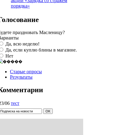
акции «Зарядка со стражем
порядка»
Голосование
Будете праздновать Масленицу?
Варианты
Да, всю неделю!
Да, если куплю блины в магазине.
Нет
Старые опросы
Результаты
Комментарии
23/06
тест