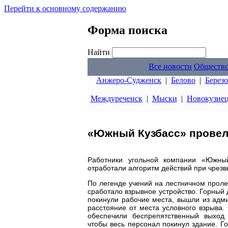
Перейти к основному содержанию
Форма поиска
Найти
Все новости
Обществ
Анжеро-Судженск
|
Белово
|
Берез
Междуреченск
|
Мыски
|
Новокузне
«Южный Кузбасс» провел
Работники угольной компании «Южны
отработали алгоритм действий при чрезв
По легенде учений на лестничном прол
сработало взрывное устройство. Горный 
покинули рабочие места, вышли из адм
расстояние от места условного взрыва
обеспечили беспрепятственный выход 
чтобы весь персонал покинул здание. Г