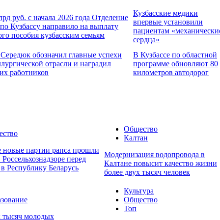
Кузбасские медики
лрд руб. с начала 2026 года Отделение
впервые установили
по Кузбассу направило на выплату
пациентам «механически
ого пособия кузбасским семьям
сердца»
 Середюк обозначил главные успехи
В Кузбассе по областной
ллургической отрасли и наградил
программе обновляют 80
их работников
километров автодорог
Общество
ество
Калтан
е новые партии рапса прошли
Модернизация водопровода в
 Россельхознадзоре перед
Калтане повысит качество жизни
 в Республику Беларусь
более двух тысяч человек
Культура
зование
Общество
Топ
х тысяч молодых