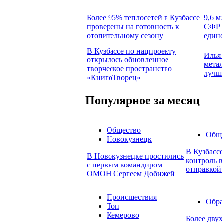
Более 95% теплосетей в Кузбассе
9,6 м
проверены на готовность к
СФР 
отопительному сезону
един
В Кузбассе по нацпроекту
Илья
открылось обновленное
мета
творческое пространство
лучш
«КнигоТворец»
Популярное за месяц
Общество
Общ
Новокузнецк
В Кузбасс
В Новокузнецке простились
контроль в
с первым командиром
отправкой
ОМОН Сергеем Добижей
Происшествия
Обра
Топ
Кемерово
Более дву