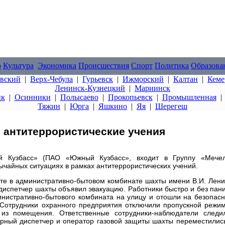
о
Культура
Экономика
Происшествия
Спорт
Политика
Образова
овский
|
Верх-Чебула
|
Гурьевск
|
Ижморский
|
Калтан
|
Кеме
Ленинск-Кузнецкий
|
Мариинск
цк
|
Осинники
|
Полысаево
|
Прокопьевск
|
Промышленная
Тяжин
|
Юрга
|
Яшкино
|
Яя
|
Шерегеш
 антитеррористические учения
й Кузбасс» (ПАО «Южный Кузбасс», входит в Группу «Мечел
ычайных ситуациях в рамках антитеррористических учений.
ете в административно-бытовом комбинате шахты имени В.И. Лен
диспетчер шахты объявил эвакуацию. Работники быстро и без пан
инистративно-бытового комбината на улицу и отошли на безопас
. Сотрудники охранного предприятия отключили пропускной режи
из помещения. Ответственные сотрудники-наблюдатели следи
орный диспетчер и оператор газовой защиты шахты переместилис