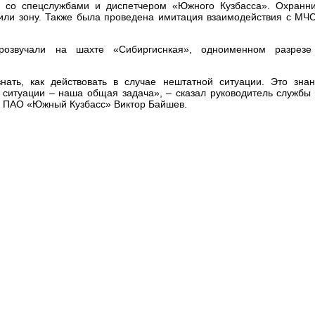
и со спецслужбами и диспетчером «Южного Кузбасса». Охранн
пили зону. Также была проведена имитация взаимодействия с МЧ
розвучали на шахте «Сибиргиснкая», одноименном разрезе
ать, как действовать в случае нештатной ситуации. Это зна
 ситуации – наша общая задача», – сказал руководитель службы
з ПАО «Южный Кузбасс» Виктор Байшев.