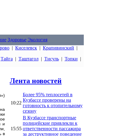
ние
Здоровье
Экология
рово
|
Киселевск
|
Крапивинский
|
|
Тайга
|
Таштагол
|
Тисуль
|
Топки
|
Лента новостей
Более 95% теплосетей в
»)
Кузбассе проверены на
10:22
готовность к отопительному
ина
сезону
ики
В Кузбассе транспортные
ное
полицейские привлекли к
м и
15:55
ответственности пассажира
ли,
ь в
за деструктивное поведение