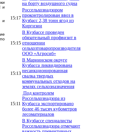
ики
на борту воздушного судна
С и
Россельхознадзором
проконтролирован ввоз в
15:17
Кузбасс 2,38 тонн ягод из
 и
Киргизии
В Кузбассе проведен
ние
обязательный профвизит в
 по
15:15
отношении
сельхозтоваропроизводителя
ООО «Агросиб»
В Мариинском округе
Кузбасса ликвидирована
несанкционированная
15:13
свалка твердых
коммунальных отходов на
землях сельхозназначения
Под контролем
Россельхознадзора из
15:11
Кузбасса экспортировано
более 46 тысяч кубометров
лесоматериалов
В Кузбассе специалисты
Россельхознадзора отмечают
важность превентивных