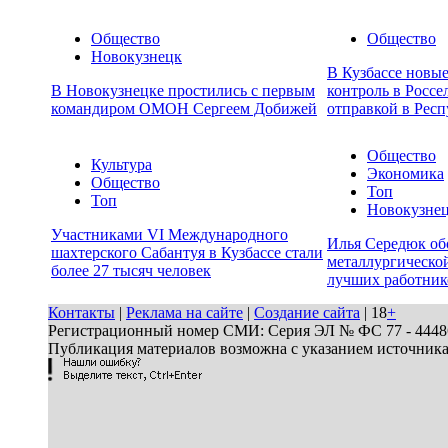
Общество
Общество
Новокузнецк
В Кузбассе новы
В Новокузнецке простились с первым
контроль в Россе
командиром ОМОН Сергеем Добижей
отправкой в Респ
Общество
Культура
Экономика
Общество
Топ
Топ
Новокузне
Участниками VI Международного
Илья Середюк об
шахтерского Сабантуя в Кузбассе стали
металлургической
более 27 тысяч человек
лучших работник
Контакты
|
Реклама на сайте
|
Создание сайта
| 18
+
Регистрационный номер СМИ: Серия ЭЛ № ФС 77 - 44486 
Публикация материалов возможна с указанием источник