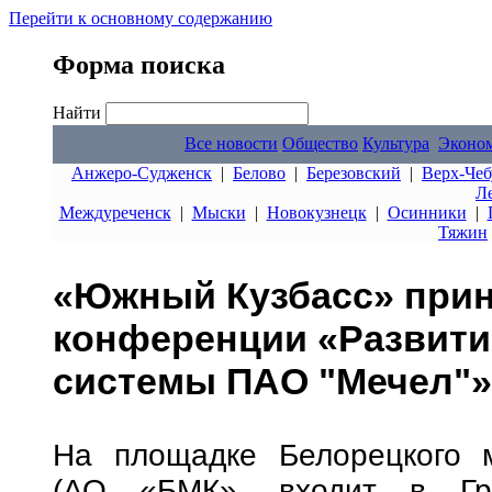
Перейти к основному содержанию
Форма поиска
Найти
Все новости
Общество
Культура
Эконо
Анжеро-Судженск
|
Белово
|
Березовский
|
Верх-Чеб
Л
Междуреченск
|
Мыски
|
Новокузнецк
|
Осинники
|
Тяжин
«Южный Кузбасс» приня
конференции «Развити
системы ПАО "Мечел"»
На площадке Белорецкого м
(АО «БМК», входит в Гру