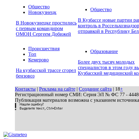
Общество
Общество
Новокузнецк
В Кузбассе новые партии р
В Новокузнецке простились
контроль в Россельхознадзор
с первым командиром
отправкой в Республику Бел
ОМОН Сергеем Добижей
Происшествия
Образование
Топ
Кемерово
Более двух тысяч молодых
специалистов в этом году в
На кузбасской трассе сгорел
Кузбасский медицинский к
бензовоз
Контакты
|
Реклама на сайте
|
Создание сайта
| 18
+
Регистрационный номер СМИ: Серия ЭЛ № ФС 77 - 44486 
Публикация материалов возможна с указанием источник