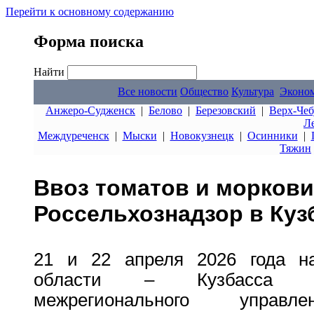
Перейти к основному содержанию
Форма поиска
Найти
Все новости
Общество
Культура
Эконо
Анжеро-Судженск
|
Белово
|
Березовский
|
Верх-Чеб
Л
Междуреченск
|
Мыски
|
Новокузнецк
|
Осинники
|
Тяжин
Ввоз томатов и морков
Россельхознадзор в Куз
21 и 22 апреля 2026 года на
области – Кузбасса ин
межрегионального управле