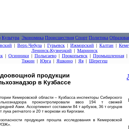
о
Культура
Экономика
Происшествия
Спорт
Политика
Образова
овский
|
Верх-Чебула
|
Гурьевск
|
Ижморский
|
Калтан
|
Кеме
Ленинск-Кузнецкий
|
Мариинск
цк
|
Осинники
|
Полысаево
|
Прокопьевск
|
Промышленная
Тяжин
|
Юрга
|
Яшкино
|
Яя
|
Шерегеш
лодоовощной продукции
ьхознадзор в Кузбассе
итории Кемеровской области – Кузбасса инспекторы Сибирского
сельхознадзора проконтролировали ввоз 194 т свежей
едней Азии. Ассортимент составили 84 т арбузов, 36 т огурцов
т лука репчатого и 20 т моркови из Киргизии.
зопасности продукция прошла исследования в Кемеровской
ИЗЖ».