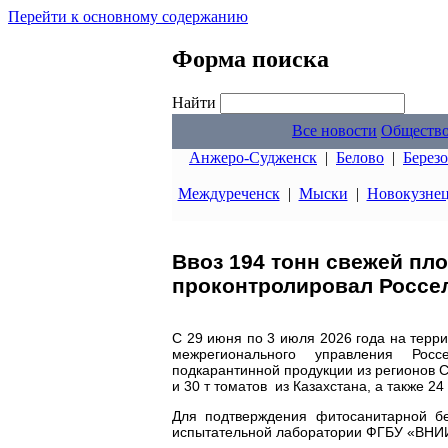
Перейти к основному содержанию
Форма поиска
Найти
Все новости
Обществ
Анжеро-Судженск
|
Белово
|
Берез
Междуреченск
|
Мыски
|
Новокузне
Ввоз 194 тонн свежей п
проконтролировал Россел
С 29 июня по 3 июля 2026 года на терр
межрегионального управления Рос
подкарантинной продукции из регионов Ср
и 30 т томатов из Казахстана, а также 24 
Для подтверждения фитосанитарной бе
испытательной лаборатории ФГБУ «ВНИ