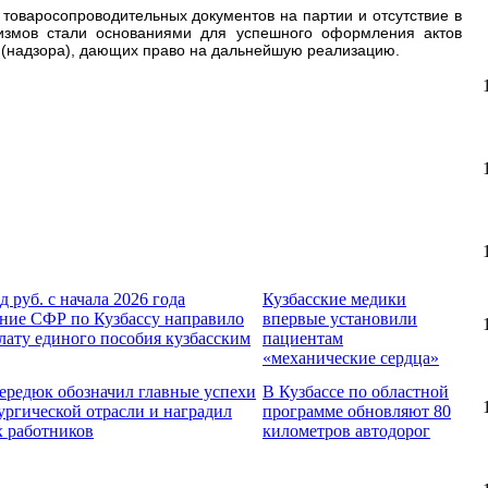
 товаросопроводительных документов на партии и отсутствие в
измов стали основаниями для успешного оформления актов
 (надзора), дающих право на дальнейшую реализацию.
д руб. с начала 2026 года
Кузбасские медики
ние СФР по Кузбассу направило
впервые установили
лату единого пособия кузбасским
пациентам
«механические сердца»
ередюк обозначил главные успехи
В Кузбассе по областной
ургической отрасли и наградил
программе обновляют 80
 работников
километров автодорог