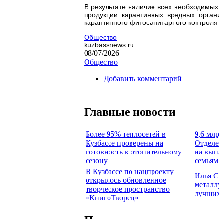
В результате наличие всех необходимых
продукции карантинных вредных орган
карантинного фитосанитарного контроля
Общество
kuzbassnews.ru
08/07/2026
Общество
Добавить комментарий
Главные новости
Более 95% теплосетей в
9,6 млр
Кузбассе проверены на
Отделе
готовность к отопительному
на вып
сезону
семьям
В Кузбассе по нацпроекту
Илья С
открылось обновленное
металл
творческое пространство
лучших
«КнигоТворец»