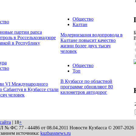
Общество
ство
Калтан
 новые партии рапса
Б
Модернизация водопровода в
троль в Россельхознадзоре
Калтане повысит качество
авкой в Республику
жизни более двух тысяч
человек
ура
Общество
ство
Топ
В Кузбассе по областной
ми VI Международного
программе обновляют 80
о Сабантуя в Кузбассе стали
километров автодорог
ысяч человек
сайта
| 18
+
№ ФС 77 - 44486 от 08.04.2011 Новости Кузбасса © 2007-2026
азанием источника:
kuzbassnews.ru