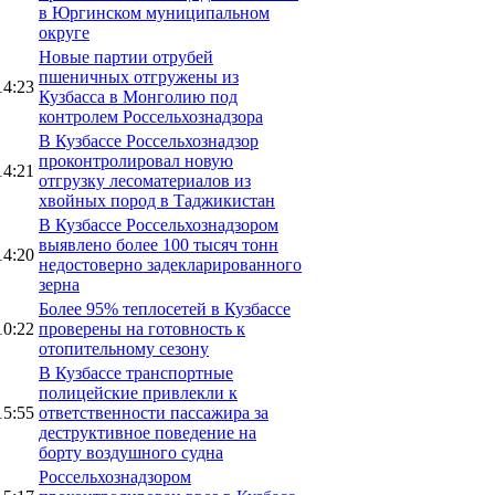
в Юргинском муниципальном
округе
Новые партии отрубей
пшеничных отгружены из
14:23
Кузбасса в Монголию под
контролем Россельхознадзора
В Кузбассе Россельхознадзор
проконтролировал новую
14:21
отгрузку лесоматериалов из
хвойных пород в Таджикистан
В Кузбассе Россельхознадзором
выявлено более 100 тысяч тонн
14:20
недостоверно задекларированного
зерна
Более 95% теплосетей в Кузбассе
10:22
проверены на готовность к
отопительному сезону
В Кузбассе транспортные
полицейские привлекли к
15:55
ответственности пассажира за
деструктивное поведение на
борту воздушного судна
Россельхознадзором