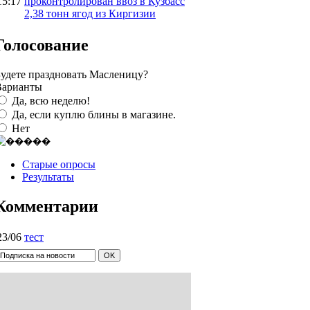
15:17
проконтролирован ввоз в Кузбасс
2,38 тонн ягод из Киргизии
Голосование
удете праздновать Масленицу?
Варианты
Да, всю неделю!
Да, если куплю блины в магазине.
Нет
Старые опросы
Результаты
Комментарии
23/06
тест