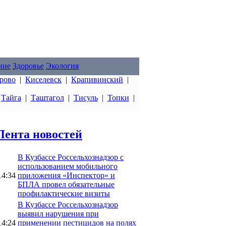
ние
Здоровье
Экология
рово
|
Киселевск
|
Крапивинский
|
|
Тайга
|
Таштагол
|
Тисуль
|
Топки
|
Лента новостей
В Кузбассе Россельхознадзор с
использованием мобильного
14:34
приложения «Инспектор» и
БПЛА провел обязательные
профилактические визиты
В Кузбассе Россельхознадзор
выявил нарушения при
14:24
применении пестицидов на полях