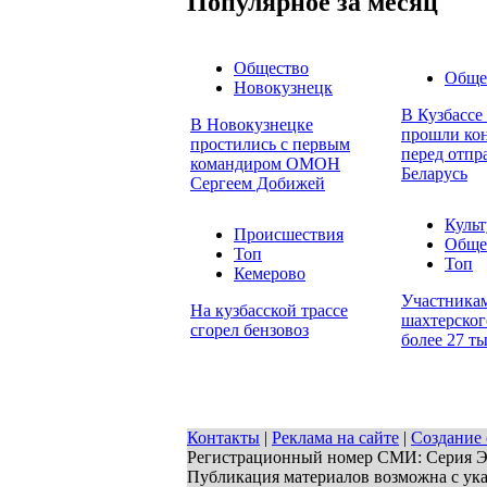
Популярное за месяц
Общество
Обще
Новокузнецк
В Кузбассе
В Новокузнецке
прошли кон
простились с первым
перед отпр
командиром ОМОН
Беларусь
Сергеем Добижей
Культ
Происшествия
Обще
Топ
Топ
Кемерово
Участника
На кузбасской трассе
шахтерског
сгорел бензовоз
более 27 т
Контакты
|
Реклама на сайте
|
Создание 
Регистрационный номер СМИ: Серия ЭЛ 
Публикация материалов возможна с ук