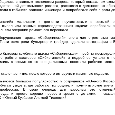
бщались с главным технологом разреза, который показал им схем
одственной деятельности разреза, рассказал о должностных обяз
вали в кабинете главного инженера и попробовали себя в роли ди
инский» мальчишки и девчонки поучаствовали в веселой эс
а выполнили важные «производственные» задачи: опробовали 
олняли операции ремонтного персонала.
борудования гаража «Сибиргинский» впечатлил огромными м
 Гости осмотрели бульдозер и грейдер, сделали фотографии с 
но-бытовом комбинате шахты «Сибиргинская» – ребята посмотрел
 о работе шахтеров «Сибиргинской» и подробнее узнали о н
ились знакомиться со специалистами: посетили рабочее место
стало чаепитие, после которого им вручили памятные подарки.
ользуются большой популярностью у сотрудников «Южного Кузбас
бятам увидеть, где работают их родители, получить яркие впечат
профессии. В свою очередь для взрослых это отличны
 труда и просто хорошо провести время с детьми», – сказа
О «Южный Кузбасс» Алексей Тихонский.