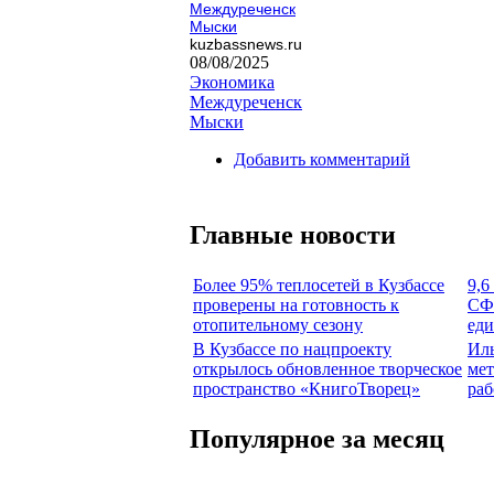
Междуреченск
Мыски
kuzbassnews.ru
08/08/2025
Экономика
Междуреченск
Мыски
Добавить комментарий
Главные новости
Более 95% теплосетей в Кузбассе
9,6
проверены на готовность к
СФР
отопительному сезону
еди
В Кузбассе по нацпроекту
Иль
открылось обновленное творческое
мет
пространство «КнигоТворец»
раб
Популярное за месяц