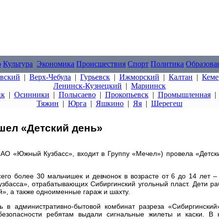
о
Культура
Экономика
Происшествия
Спорт
Политика
Образова
овский
|
Верх-Чебула
|
Гурьевск
|
Ижморский
|
Калтан
|
Кеме
Ленинск-Кузнецкий
|
Мариинск
цк
|
Осинники
|
Полысаево
|
Прокопьевск
|
Промышленная
Тяжин
|
Юрга
|
Яшкино
|
Яя
|
Шерегеш
шел «Детский день»
АО «Южный Кузбасс», входит в Группу «Мечел») провела «Детск
сего более 30 мальчишек и девчонок в возрасте от 6 до 14 лет –
збасса», отрабатывающих Сибиргинский угольный пласт. Дети ра
», а также одноименные гараж и шахту.
ь в административно-бытовой комбинат разреза «Сибиргинский
безопасности ребятам выдали сигнальные жилеты и каски. В 