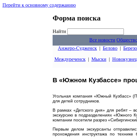
Перейти к основному содержанию
Форма поиска
Найти
Все новости
Обществ
Анжеро-Судженск
|
Белово
|
Берез
Междуреченск
|
Мыски
|
Новокузне
В «Южном Кузбассе» про
Угольная компания «Южный Кузбасс» (П
для детей сотрудников.
В рамках «Детского дня» для ребят – в
экскурсию в подразделениях «Южного Ку
компании посетили разрез «Сибиргинский
Первым делом экскурсанты отправилис
прохождения инструктажа по технике 