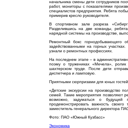
начальника смены дети сотрудников поо
работ, мониторы с показателями произв
специалистов предприятия. Ребята побы
примерив кресло руководителя.
В спортивном зале разреза «Сибирг
Разделившись на две команды, ребят
нарядной системы на производстве, вып
Ремонтный бокс горнодобывающего о
задействованными на горных участках.
узнали о ремонтных профессиях.
На последнем этапе – в административ
поэму о тружениках «Мечела», ролик
шахтерском труде. После дети отправ
диспетчера и ламповую.
Приятными сюрпризами для юных гостей 
«Детские экскурсии на производство п
семей. Такие мероприятия позволяют ре
возможно, задуматься о будущей 
продемонстрировать важность своего
заместитель генерального директора ПА
Фото: ПАО «Южный Кузбасс»
Экономика