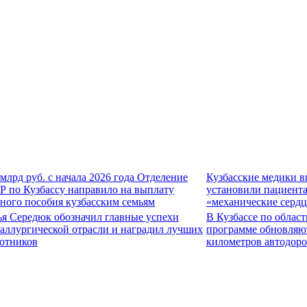
 млрд руб. с начала 2026 года Отделение
Кузбасские медики 
 по Кузбассу направило на выплату
установили пациент
ного пособия кузбасским семьям
«механические сердц
я Середюк обозначил главные успехи
В Кузбассе по облас
аллургической отрасли и наградил лучших
программе обновляю
отников
километров автодоро