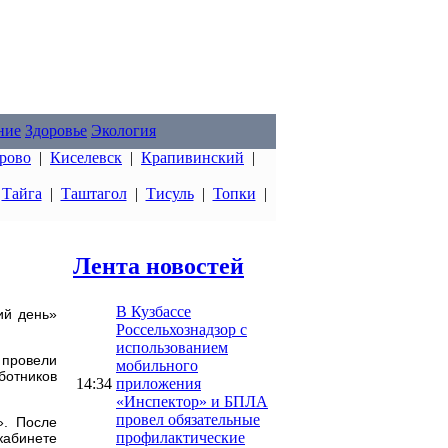
ние
Здоровье
Экология
рово
|
Киселевск
|
Крапивинский
|
|
Тайга
|
Таштагол
|
Тисуль
|
Топки
|
Лента новостей
В Кузбассе
ий день»
Россельхознадзор с
использованием
 провели
мобильного
ботников
14:34
приложения
«Инспектор» и БПЛА
провел обязательные
». После
профилактические
кабинете