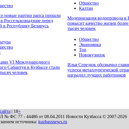
Общество
щество
Калтан
се новые партии рапса прошли
Модернизация водопровода в 
 в Россельхознадзоре перед
повысит качество жизни более
й в Республику Беларусь
тысяч человек
Общество
ьтура
Экономика
щество
Топ
п
Новокузнецк
ками VI Международного
Илья Середюк обозначил глав
ого Сабантуя в Кузбассе стали
успехи металлургической отра
 тысяч человек
наградил лучших работников
сайта
| 18
+
№ ФС 77 - 44486 от 08.04.2011 Новости Кузбасса © 2007-2026
азанием источника:
kuzbassnews.ru