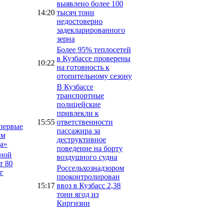
выявлено более 100
14:20
тысяч тонн
недостоверно
задекларированного
зерна
Более 95% теплосетей
в Кузбассе проверены
10:22
на готовность к
отопительному сезону
В Кузбассе
транспортные
полицейские
привлекли к
15:55
ответственности
впервые
пассажира за
ам
деструктивное
а»
поведение на борту
тной
воздушного судна
т 80
Россельхознадзором
г
проконтролирован
15:17
ввоз в Кузбасс 2,38
тонн ягод из
Киргизии