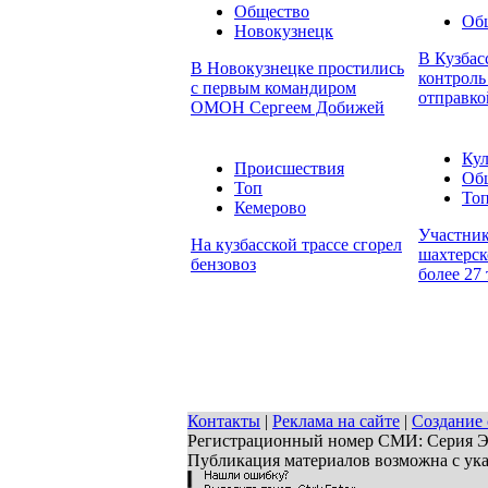
Общество
Об
Новокузнецк
В Кузбас
В Новокузнецке простились
контроль
с первым командиром
отправко
ОМОН Сергеем Добижей
Кул
Происшествия
Об
Топ
То
Кемерово
Участни
На кузбасской трассе сгорел
шахтерск
бензовоз
более 27
Контакты
|
Реклама на сайте
|
Создание 
Регистрационный номер СМИ: Серия ЭЛ 
Публикация материалов возможна с ук