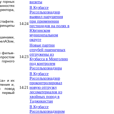
у горных
визиты
анностях
В Кузбассе
ректора,
Россельхознадзор
выявил нарушения
при применении
тафете.
14:24
принципы
пестицидов на полях в
Юргинском
муниципальном
ашинами,
округе
БелАЗом,
Новые партии
отрубей пшеничных
и фильм-
отгружены из
14:23
епростом
Кузбасса в Монголию
 горного
под контролем
Россельхознадзора
В Кузбассе
Россельхознадзор
са» и их
проконтролировал
ления и,
14:21
новую отгрузку
й повод
лесоматериалов из
л первый
хвойных пород в
Таджикистан
В Кузбассе
Россельхознадзором