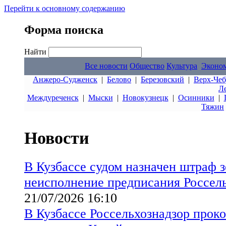
Перейти к основному содержанию
Форма поиска
Найти
Все новости
Общество
Культура
Эконо
Анжеро-Судженск
|
Белово
|
Березовский
|
Верх-Чеб
Л
Междуреченск
|
Мыски
|
Новокузнецк
|
Осинники
|
Тяжин
Новости
В Кузбассе судом назначен штраф 
неисполнение предписания Россел
21/07/2026 16:10
В Кузбассе Россельхознадзор прок