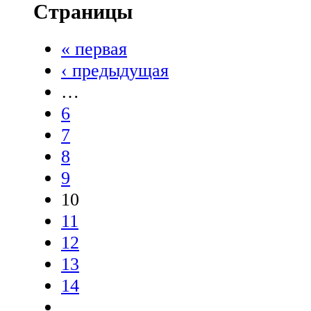
Страницы
« первая
‹ предыдущая
…
6
7
8
9
10
11
12
13
14
…