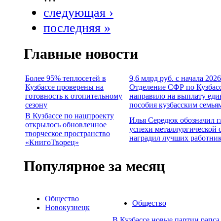
следующая ›
последняя »
Главные новости
Более 95% теплосетей в
9,6 млрд руб. с начала 2026
Кузбассе проверены на
Отделение СФР по Кузбас
готовность к отопительному
направило на выплату еди
сезону
пособия кузбасским семья
В Кузбассе по нацпроекту
Илья Середюк обозначил 
открылось обновленное
успехи металлургической 
творческое пространство
наградил лучших работни
«КнигоТворец»
Популярное за месяц
Общество
Общество
Новокузнецк
В Кузбассе новые партии рапса