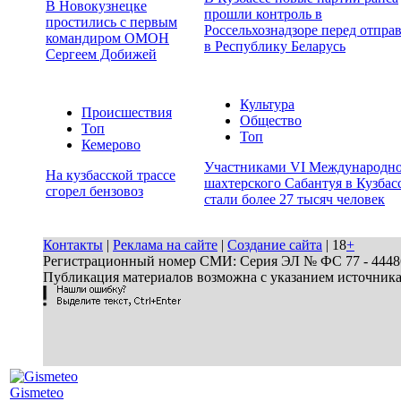
В Новокузнецке
прошли контроль в
простились с первым
Россельхознадзоре перед отпра
командиром ОМОН
в Республику Беларусь
Сергеем Добижей
Культура
Происшествия
Общество
Топ
Топ
Кемерово
Участниками VI Международн
На кузбасской трассе
шахтерского Сабантуя в Кузбас
сгорел бензовоз
стали более 27 тысяч человек
Контакты
|
Реклама на сайте
|
Создание сайта
| 18
+
Регистрационный номер СМИ: Серия ЭЛ № ФС 77 - 44486 
Публикация материалов возможна с указанием источник
Gismeteo