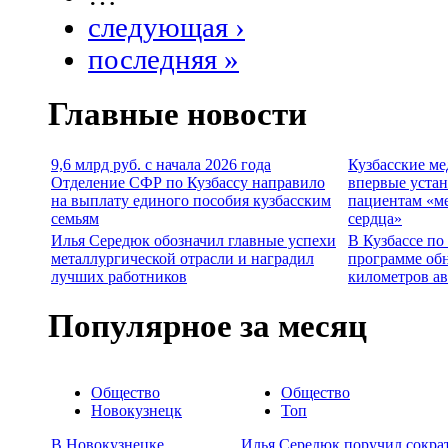
следующая ›
последняя »
Главные новости
9,6 млрд руб. с начала 2026 года
Кузбасские м
Отделение СФР по Кузбассу направило
впервые уста
на выплату единого пособия кузбасским
пациентам «м
семьям
сердца»
Илья Середюк обозначил главные успехи
В Кузбассе по
металлургической отрасли и наградил
программе об
лучших работников
километров а
Популярное за месяц
Общество
Общество
Новокузнецк
Топ
В Новокузнецке
Илья Середюк поручил сокра