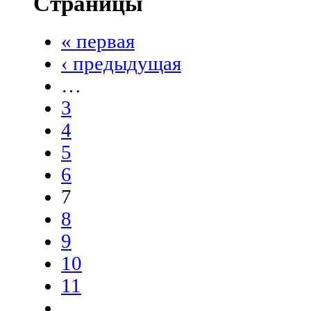
Страницы
« первая
‹ предыдущая
…
3
4
5
6
7
8
9
10
11
…