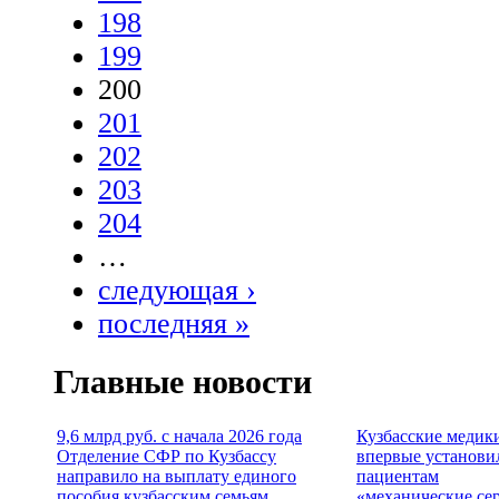
198
199
200
201
202
203
204
…
следующая ›
последняя »
Главные новости
9,6 млрд руб. с начала 2026 года
Кузбасские медик
Отделение СФР по Кузбассу
впервые установи
направило на выплату единого
пациентам
пособия кузбасским семьям
«механические се