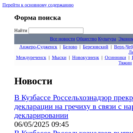
Перейти к основному содержанию
Форма поиска
Найти
Все новости
Общество
Культура
Эконо
Анжеро-Судженск
|
Белово
|
Березовский
|
Верх-Чеб
Л
Междуреченск
|
Мыски
|
Новокузнецк
|
Осинники
|
Тяжин
Новости
В Кузбассе Россельхознадзор прекр
декларации на гречиху в связи с 
декларировании
06/05/2025 09:45