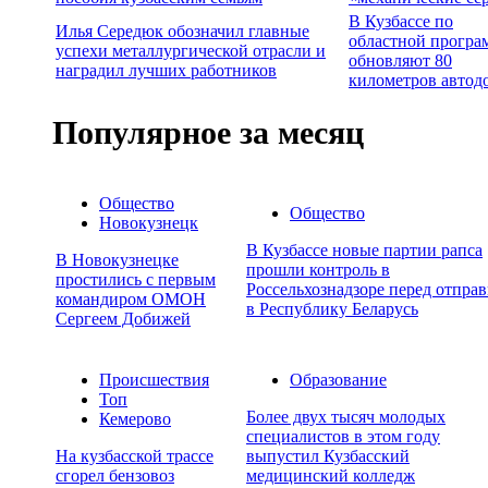
В Кузбассе по
Илья Середюк обозначил главные
областной програ
успехи металлургической отрасли и
обновляют 80
наградил лучших работников
километров автод
Популярное за месяц
Общество
Общество
Новокузнецк
В Кузбассе новые партии рапса
В Новокузнецке
прошли контроль в
простились с первым
Россельхознадзоре перед отпра
командиром ОМОН
в Республику Беларусь
Сергеем Добижей
Происшествия
Образование
Топ
Более двух тысяч молодых
Кемерово
специалистов в этом году
На кузбасской трассе
выпустил Кузбасский
сгорел бензовоз
медицинский колледж