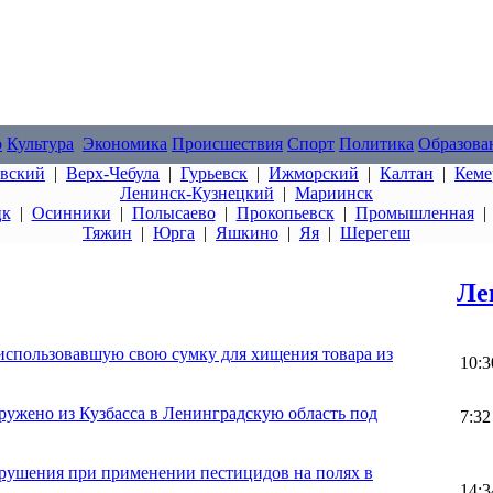
о
Культура
Экономика
Происшествия
Спорт
Политика
Образова
овский
|
Верх-Чебула
|
Гурьевск
|
Ижморский
|
Калтан
|
Кеме
Ленинск-Кузнецкий
|
Мариинск
цк
|
Осинники
|
Полысаево
|
Прокопьевск
|
Промышленная
Тяжин
|
Юрга
|
Яшкино
|
Яя
|
Шерегеш
Ле
использовавшую свою сумку для хищения товара из
10:3
ужено из Кузбасса в Ленинградскую область под
7:32
арушения при применении пестицидов на полях в
14:3