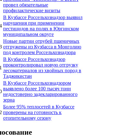
провел обязательные
профилактические визиты
В Кузбассе Россельхознадзор выявил
нарушения при применении
4
пестицидов на полях в Юргинском
муниципальном округе
Новые партии отрубей пшеничных
3
отгружены из Кузбасса в Монголию
под контролем Россельхознадзора
В Кузбассе Россельхознадзор
проконтролировал новую отгрузку
1
лесоматериалов из хвойных пород в
Таджикистан
В Кузбассе Россельхознадзором
выявлено более 100 тысяч тонн
0
недостоверно задекларированного
зерна
Более 95% теплосетей в Кузбассе
2
проверены на готовность к
отопительному сезону
лосование