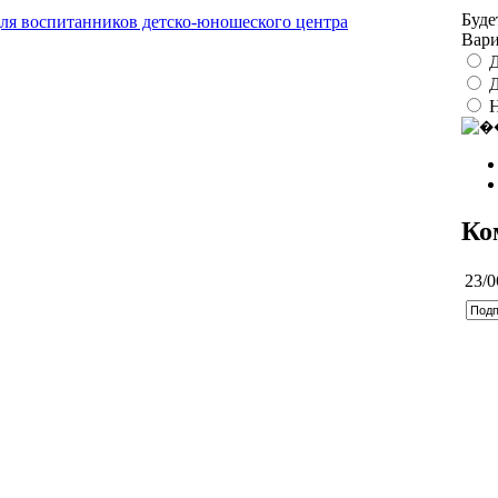
Буде
ля воспитанников детско-юношеского центра
Вар
Д
Д
Ко
23/0