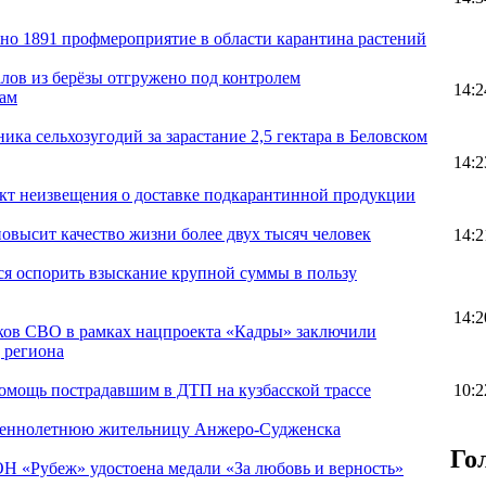
ено 1891 профмероприятие в области карантина растений
алов из берёзы отгружено под контролем
14:2
нам
ика сельхозугодий за зарастание 2,5 гектара в Беловском
14:2
акт неизвещения о доставке подкарантинной продукции
овысит качество жизни более двух тысяч человек
14:2
ся оспорить взыскание крупной суммы в пользу
14:2
иков СВО в рамках нацпроекта «Кадры» заключили
 региона
10:2
омощь пострадавшим в ДТП на кузбасской трассе
шеннолетнюю жительницу Анжеро-Судженска
Го
Н «Рубеж» удостоена медали «За любовь и верность»