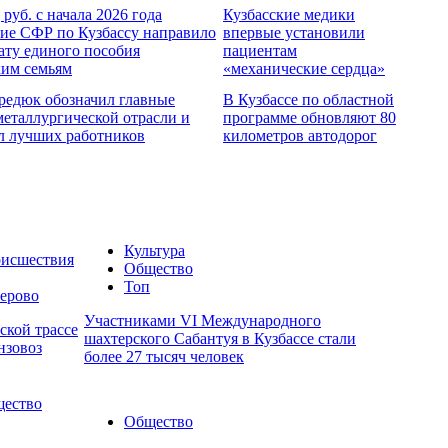
 руб. с начала 2026 года
Кузбасские медики
ие СФР по Кузбассу направило
впервые установили
ату единого пособия
пациентам
ким семьям
«механические сердца»
редюк обозначил главные
В Кузбассе по областной
металлургической отрасли и
программе обновляют 80
л лучших работников
километров автодорог
Культура
исшествия
Общество
Топ
ерово
Участниками VI Международного
ской трассе
шахтерского Сабантуя в Кузбассе стали
нзовоз
более 27 тысяч человек
ество
Общество