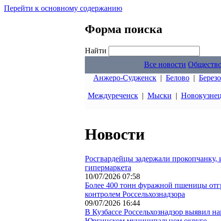
Перейти к основному содержанию
Форма поиска
Найти
Все новости
Обществ
Анжеро-Судженск
|
Белово
|
Берез
Междуреченск
|
Мыски
|
Новокузне
Новости
Росгвардейцы задержали прокопчанку, 
гипермаркета
10/07/2026 07:58
Более 400 тонн фуражной пшеницы отгр
контролем Россельхознадзора
09/07/2026 16:44
В Кузбассе Россельхознадзор выявил н
Юргинском муниципальном округе