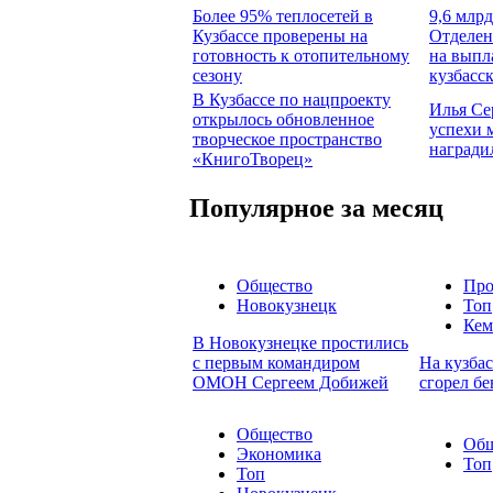
Более 95% теплосетей в
9,6 млрд
Кузбассе проверены на
Отделен
готовность к отопительному
на выпл
сезону
кузбасс
В Кузбассе по нацпроекту
Илья Се
открылось обновленное
успехи 
творческое пространство
награди
«КнигоТворец»
Популярное за месяц
Общество
Про
Новокузнецк
Топ
Кем
В Новокузнецке простились
с первым командиром
На кузбас
ОМОН Сергеем Добижей
сгорел бе
Общество
Общ
Экономика
Топ
Топ