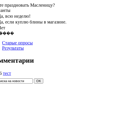
те праздновать Масленицу?
ианты
а, всю неделю!
а, если куплю блины в магазине.
Нет
Старые опросы
Результаты
мментарии
6
тест