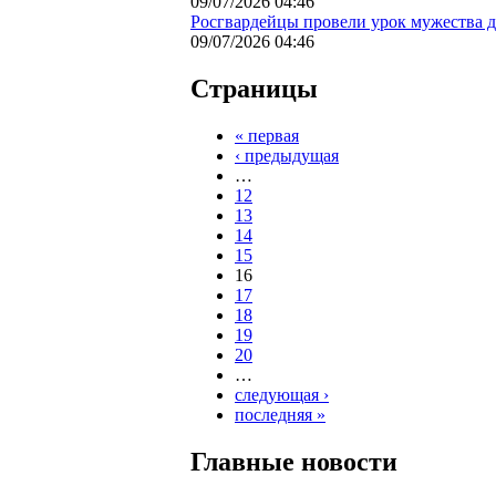
09/07/2026 04:46
Росгвардейцы провели урок мужества д
09/07/2026 04:46
Страницы
« первая
‹ предыдущая
…
12
13
14
15
16
17
18
19
20
…
следующая ›
последняя »
Главные новости