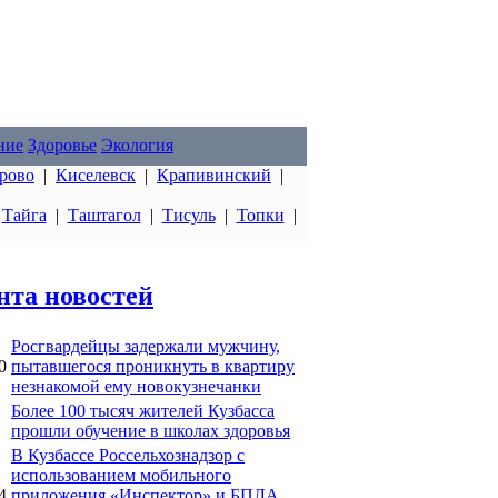
ние
Здоровье
Экология
рово
|
Киселевск
|
Крапивинский
|
|
Тайга
|
Таштагол
|
Тисуль
|
Топки
|
нта новостей
Росгвардейцы задержали мужчину,
0
пытавшегося проникнуть в квартиру
незнакомой ему новокузнечанки
Более 100 тысяч жителей Кузбасса
прошли обучение в школах здоровья
В Кузбассе Россельхознадзор с
использованием мобильного
4
приложения «Инспектор» и БПЛА