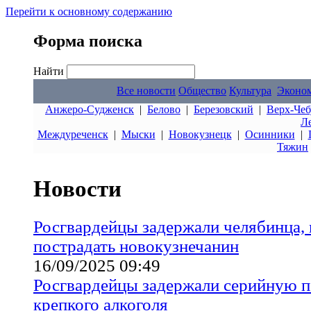
Перейти к основному содержанию
Форма поиска
Найти
Все новости
Общество
Культура
Эконо
Анжеро-Судженск
|
Белово
|
Березовский
|
Верх-Чеб
Л
Междуреченск
|
Мыски
|
Новокузнецк
|
Осинники
|
Тяжин
Новости
Росгвардейцы задержали челябинца, 
пострадать новокузнечанин
16/09/2025 09:49
Росгвардейцы задержали серийную 
крепкого алкоголя