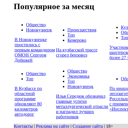
Популярное за месяц
Общество
Кул
Новокузнецк
Происшествия
Об
Топ
То
В Новокузнецке
Кемерово
простились с
Участни
первым командиром
На кузбасской трассе
шахтерск
ОМОН Сергеем
сгорел бензовоз
более 27
Добижей
Общество
Общество
Экономика
Топ
Об
Топ
Новокузнецк
В Кузбассе по
По иници
областной
лесозаго
Илья Середюк обозначил
программе
Россельх
главные успехи
обновляют 80
с примен
металлургической отрасли
километров
«Инспек
и наградил лучших
автодорог
работников
Контакты
|
Реклама на сайте
|
Создание сайта
| 18
+