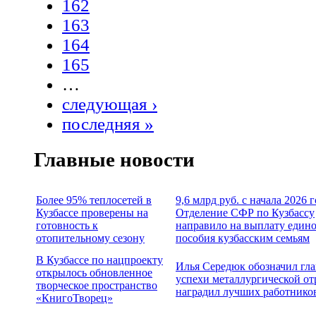
162
163
164
165
…
следующая ›
последняя »
Главные новости
Более 95% теплосетей в
9,6 млрд руб. с начала 2026 
Кузбассе проверены на
Отделение СФР по Кузбассу
готовность к
направило на выплату един
отопительному сезону
пособия кузбасским семьям
В Кузбассе по нацпроекту
Илья Середюк обозначил гл
открылось обновленное
успехи металлургической от
творческое пространство
наградил лучших работнико
«КнигоТворец»