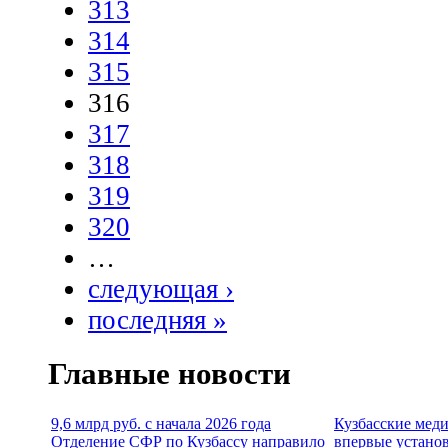
313
314
315
316
317
318
319
320
…
следующая ›
последняя »
Главные новости
9,6 млрд руб. с начала 2026 года
Кузбасские мед
Отделение СФР по Кузбассу направило
впервые устано