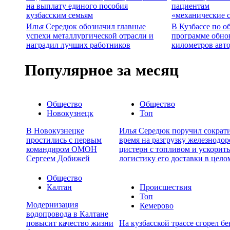
на выплату единого пособия
пациентам
кузбасским семьям
«механические 
Илья Середюк обозначил главные
В Кузбассе по о
успехи металлургической отрасли и
программе обно
наградил лучших работников
километров авт
Популярное за месяц
Общество
Общество
Новокузнецк
Топ
В Новокузнецке
Илья Середюк поручил сократ
простились с первым
время на разгрузку железнодо
командиром ОМОН
цистерн с топливом и ускорить
Сергеем Добижей
логистику его доставки в цело
Общество
Калтан
Происшествия
Топ
Модернизация
Кемерово
водопровода в Калтане
повысит качество жизни
На кузбасской трассе сгорел бе