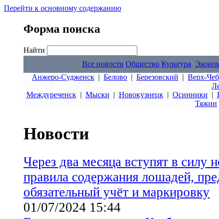
Перейти к основному содержанию
Форма поиска
Найти
Все новости
Общество
Культура
Эконо
Анжеро-Судженск
|
Белово
|
Березовский
|
Верх-Чеб
Л
Междуреченск
|
Мыски
|
Новокузнецк
|
Осинники
|
Тяжин
Новости
Через два месяца вступят в силу 
правила содержания лошадей, пр
обязательный учёт и маркировку
01/07/2024 15:44