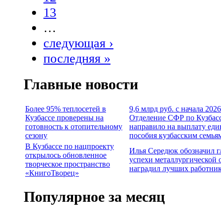
13
…
следующая ›
последняя »
Главные новости
Более 95% теплосетей в
9,6 млрд руб. с начала 2026
Кузбассе проверены на
Отделение СФР по Кузбас
готовность к отопительному
направило на выплату еди
сезону
пособия кузбасским семья
В Кузбассе по нацпроекту
Илья Середюк обозначил 
открылось обновленное
успехи металлургической 
творческое пространство
наградил лучших работни
«КнигоТворец»
Популярное за месяц