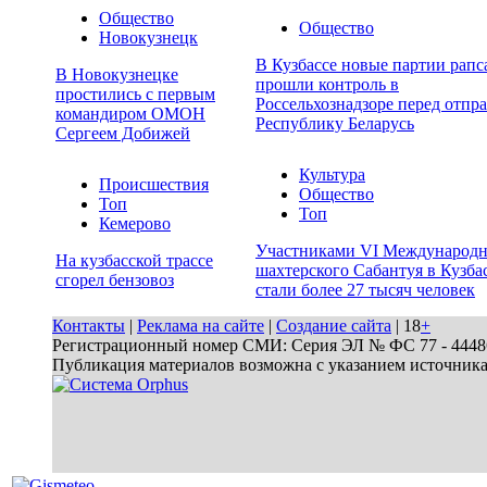
Общество
Общество
Новокузнецк
В Кузбассе новые партии рапс
В Новокузнецке
прошли контроль в
простились с первым
Россельхознадзоре перед отпра
командиром ОМОН
Республику Беларусь
Сергеем Добижей
Культура
Происшествия
Общество
Топ
Топ
Кемерово
Участниками VI Международн
На кузбасской трассе
шахтерского Сабантуя в Кузба
сгорел бензовоз
стали более 27 тысяч человек
Контакты
|
Реклама на сайте
|
Создание сайта
| 18
+
Регистрационный номер СМИ: Серия ЭЛ № ФС 77 - 44486 
Публикация материалов возможна с указанием источник