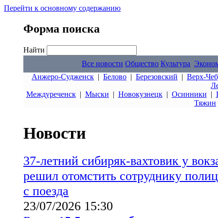
Перейти к основному содержанию
Форма поиска
Найти
Все новости
Общество
Культура
Эконо
Анжеро-Судженск
|
Белово
|
Березовский
|
Верх-Чеб
Л
Междуреченск
|
Мыски
|
Новокузнецк
|
Осинники
|
Тяжин
Новости
37-летний сибиряк-вахтовик у вок
решил отомстить сотруднику полиц
с поезда
23/07/2026 15:30