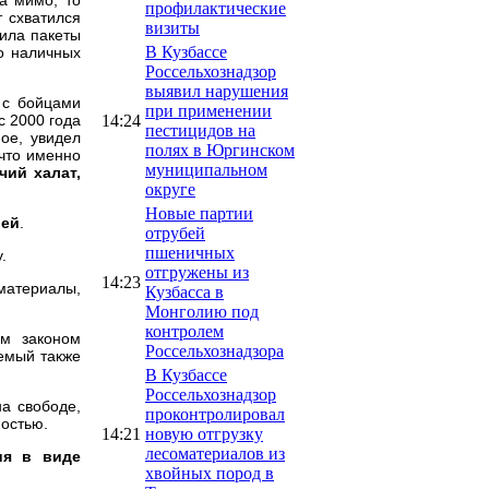
профилактические
т схватился
визиты
сила пакеты
В Кузбассе
то наличных
Россельхознадзор
выявил нарушения
 с бойцами
при применении
14:24
с 2000 года
пестицидов на
ое, увидел
полях в Юргинском
 что именно
муниципальном
чий халат,
округе
Новые партии
лей
.
отрубей
пшеничных
.
отгружены из
14:23
 материалы,
Кузбасса в
Монголию под
контролем
ым законом
Россельхознадзора
емый также
В Кузбассе
Россельхознадзор
а свободе,
проконтролировал
ностью.
14:21
новую отгрузку
лесоматериалов из
ия в виде
хвойных пород в