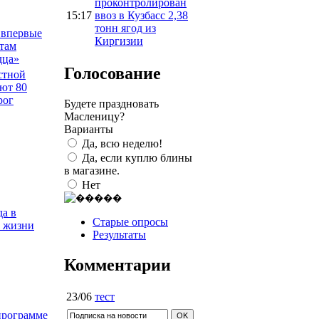
проконтролирован
15:17
ввоз в Кузбасс 2,38
тонн ягод из
 впервые
Киргизии
там
дца»
Голосование
стной
ют 80
рог
Будете праздновать
Масленицу?
Варианты
Да, всю неделю!
Да, если куплю блины
в магазине.
Нет
а в
Старые опросы
о жизни
Результаты
Комментарии
23/06
тест
программе