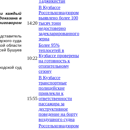
Таджикистан
В Кузбассе
Россельхознадзором
ии
каждый
выявлено более 100
доказана в
риговором
14:20
тысяч тонн
недостоверно
задекларированного
дставитель
зерна
дского суда
Более 95%
ой области
сей Бушуев
теплосетей в
Кузбассе проверены
10:22
на готовность к
отопительному
родской суд
сезону
В Кузбассе
транспортные
полицейские
привлекли к
15:55
ответственности
пассажира за
деструктивное
поведение на борту
воздушного судна
Россельхознадзором