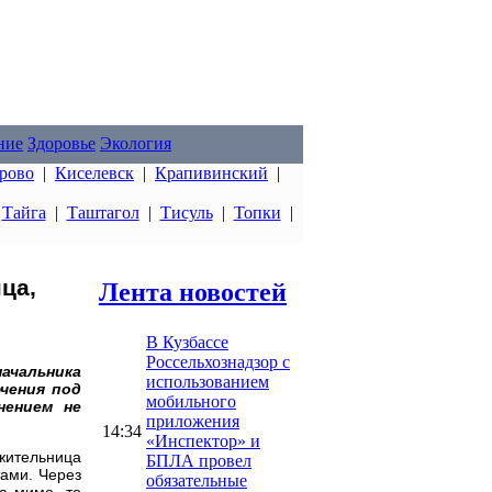
ние
Здоровье
Экология
рово
|
Киселевск
|
Крапивинский
|
|
Тайга
|
Таштагол
|
Тисуль
|
Топки
|
ца,
Лента новостей
В Кузбассе
Россельхознадзор с
ачальника
использованием
чения под
мобильного
нением не
приложения
14:34
«Инспектор» и
жительница
БПЛА провел
тами. Через
обязательные
а мимо, то