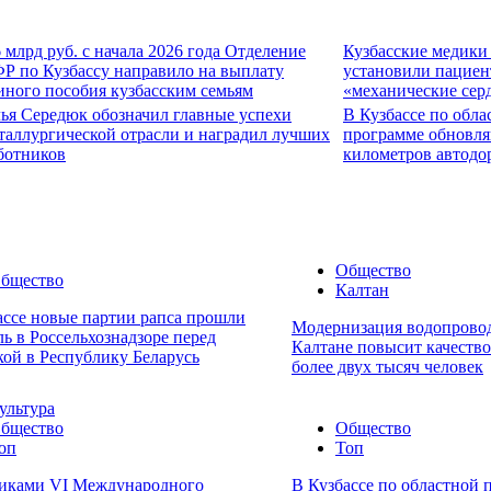
6 млрд руб. с начала 2026 года Отделение
Кузбасские медики
Р по Кузбассу направило на выплату
установили пациен
иного пособия кузбасским семьям
«механические сер
ья Середюк обозначил главные успехи
В Кузбассе по обла
таллургической отрасли и наградил лучших
программе обновля
ботников
километров автодо
Общество
бщество
Калтан
ассе новые партии рапса прошли
Модернизация водопровод
ль в Россельхознадзоре перед
Калтане повысит качеств
кой в Республику Беларусь
более двух тысяч человек
ультура
бщество
Общество
оп
Топ
иками VI Международного
В Кузбассе по областной 