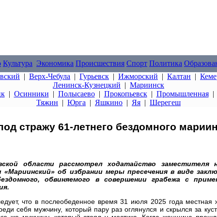
о
Культура
Экономика
Происшествия
Спорт
Политика
Образова
овский
|
Верх-Чебула
|
Гурьевск
|
Ижморский
|
Калтан
|
Кеме
Ленинск-Кузнецкий
|
Мариинск
цк
|
Осинники
|
Полысаево
|
Прокопьевск
|
Промышленная
Тяжин
|
Юрга
|
Яшкино
|
Яя
|
Шерегеш
под стражу 61-летнего бездомного мариин
вской области рассмотрел ходатайство заместителя н
 «Мариинский» об избрании меры пресечения в виде заклю
ездомного, обвиняемого в совершении грабежа с приме
ия.
едует, что в послеобеденное время 31 июля 2025 года местная 
еди себя мужчину, который пару раз оглянулся и скрылся за кус
ого же мужчину, который стоял у мостика. Когда женщина прошл