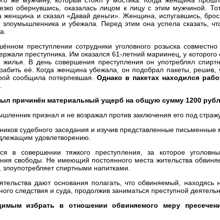
Резко обернувшись, оказалась лицом к лицу с этим мужчиной. То
а женщина и сказал «Давай деньги». Женщина, испугавшись, бро
бя злоумышленника и убежала. Перед этим она успела сказать, ч
а.
ённом преступлении сотрудники уголовного розыска совместно
ержали преступника. Им оказался 61-летний мариинец, у которого 
 жилья. В день совершения преступления он употреблял спиртн
рабить её. Когда женщина убежала, он подобрал пакеты, решив,
торой сообщила потерпевшая.
Однако в пакетах находился рабо
.
был причинён материальный ущерб на общую сумму 1200 руб
шленник признал и не возражал против заключения его под стражу
тников судебного заседания и изучив представленные письменные
одлежащим удовлетворению.
тся в совершении тяжкого преступления, за которое уголовн
ения свободы. Не имеющий постоянного места жительства обвиня
, злоупотребляет спиртными напитками.
тельства дают основания полагать, что обвиняемый, находясь н
ного следствия и суда, продолжив заниматься преступной деятель
одимым избрать в отношении обвиняемого меру пресечен