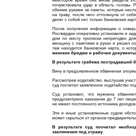
почувствовала удар в область головы. 
обеими руками за пакеты, которые несл
на траву, после чего оттолкнула от се
денег с собой нет, только банковская карт
После получения информации о соверш
Росгвардии оперативно установили и зад
дом по месту прописки непригоден для
женщину с пакетами в руках и решил ог
там находится банковская карта, о ко
женские бриджи и рабочие документы
В результате грабежа пострадавшей 
Вину в предъявленном обвинении злоумы
Рассмотрев ходатайство, выслушав учас
суд посчитал заявленное ходатайство п
Суд установил, что мужчина обвиняе
предусмотрено наказание до 7 лет лиш
не имеет постоянного источника доходов
Эти и иные установленные судом обстоя
может скрыться от органов предваритель
В результате суд посчитал необх
заключения под стражу
.