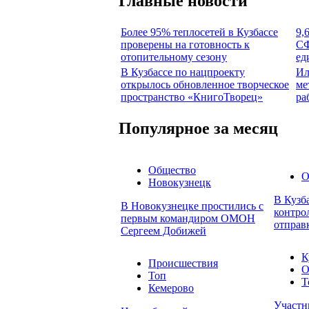
Главные новости
Более 95% теплосетей в Кузбассе
9,
проверены на готовность к
СФ
отопительному сезону
ед
В Кузбассе по нацпроекту
Ил
открылось обновленное творческое
ме
пространство «КнигоТворец»
ра
Популярное за месяц
Общество
О
Новокузнецк
В Кузб
В Новокузнецке простились с
контро
первым командиром ОМОН
отправ
Сергеем Добижей
К
Происшествия
О
Топ
Т
Кемерово
Участн