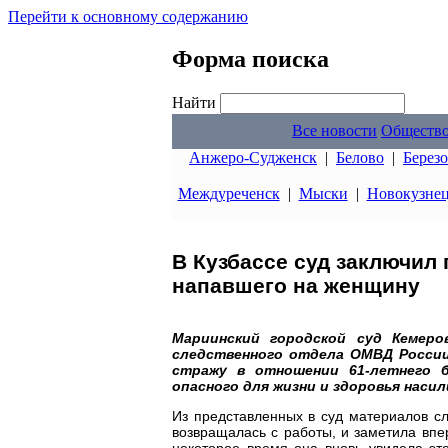
Перейти к основному содержанию
Форма поиска
Найти
Все новости
Обществ
Анжеро-Судженск
|
Белово
|
Берез
Междуреченск
|
Мыски
|
Новокузне
В Кузбассе суд заключил 
напавшего на женщину
Мариинский городской суд Кемеро
следственного отдела ОМВД России
стражу в отношении 61-летнего б
опасного для жизни и здоровья насил
Из представленных в суд материалов сл
возвращалась с работы, и заметила впер
некоторое время она вновь увидела эт