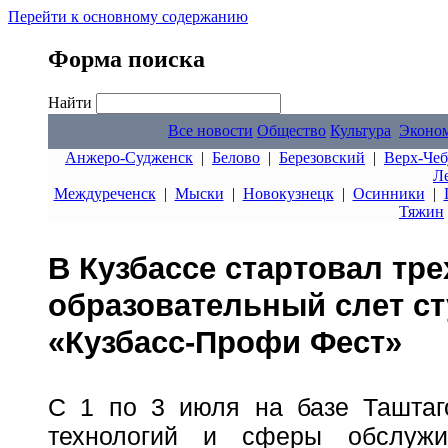
Перейти к основному содержанию
Форма поиска
Найти
Все новости
Общество
Культура
Эконо
Анжеро-Судженск
|
Белово
|
Березовский
|
Верх-Чеб
Л
Междуреченск
|
Мыски
|
Новокузнецк
|
Осинники
|
Тяжин
В Кузбассе стартовал тр
образовательный слет ст
«Кузбасс-Профи Фест»
С 1 по 3 июля на базе Таштаго
технологий и сферы обслужи