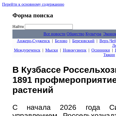
Перейти к основному содержанию
Форма поиска
Найти
Все новости
Общество
Культура
Эконо
Анжеро-Судженск
|
Белово
|
Березовский
|
Верх-Чеб
Л
Междуреченск
|
Мыски
|
Новокузнецк
|
Осинники
|
Тяжин
В Кузбассе Россельхо
1891 профмероприятие
растений
С начала 2026 года Сиб
управлением Россельхознад