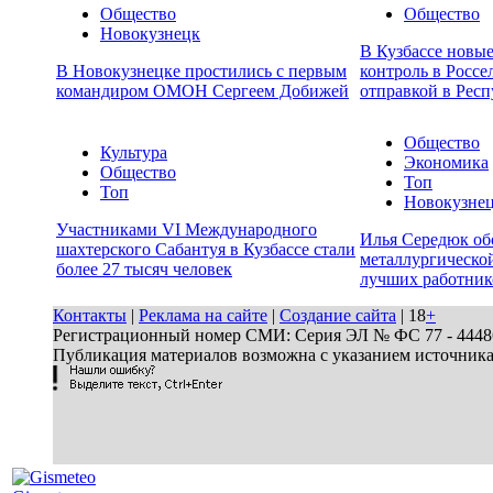
Общество
Общество
Новокузнецк
В Кузбассе новы
В Новокузнецке простились с первым
контроль в Россе
командиром ОМОН Сергеем Добижей
отправкой в Респ
Общество
Культура
Экономика
Общество
Топ
Топ
Новокузне
Участниками VI Международного
Илья Середюк об
шахтерского Сабантуя в Кузбассе стали
металлургической
более 27 тысяч человек
лучших работник
Контакты
|
Реклама на сайте
|
Создание сайта
| 18
+
Регистрационный номер СМИ: Серия ЭЛ № ФС 77 - 44486 
Публикация материалов возможна с указанием источник