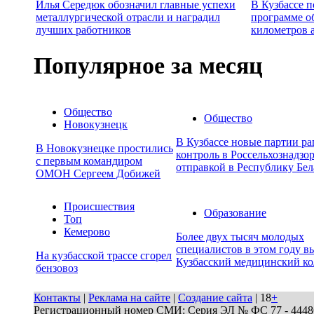
Илья Середюк обозначил главные успехи
В Кузбассе п
металлургической отрасли и наградил
программе о
лучших работников
километров 
Популярное за месяц
Общество
Общество
Новокузнецк
В Кузбассе новые партии р
В Новокузнецке простились
контроль в Россельхознадзор
с первым командиром
отправкой в Республику Бел
ОМОН Сергеем Добижей
Происшествия
Образование
Топ
Кемерово
Более двух тысяч молодых
специалистов в этом году в
На кузбасской трассе сгорел
Кузбасский медицинский к
бензовоз
Контакты
|
Реклама на сайте
|
Создание сайта
| 18
+
Регистрационный номер СМИ: Серия ЭЛ № ФС 77 - 44486 