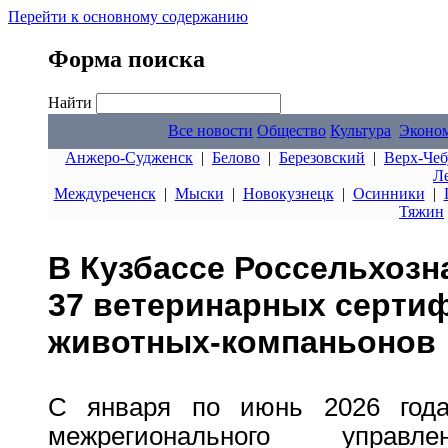
Перейти к основному содержанию
Форма поиска
Найти
Все новости
Общество
Культура
Эконо
Анжеро-Судженск
|
Белово
|
Березовский
|
Верх-Чеб
Л
Междуреченск
|
Мыски
|
Новокузнецк
|
Осинники
|
Тяжин
В Кузбассе Россельхоз
37 ветеринарных сертиф
животных-компаньонов
С января по июнь 2026 года
межрегионального управле