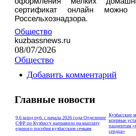
оформления мелких домашн
сертификат онлайн можно
Россельхознадзора.
Общество
kuzbassnews.ru
08/07/2026
Общество
Добавить комментарий
Главные новости
Кузбасские 
9,6 млрд руб. с начала 2026 года Отделение
впервые уст
СФР по Кузбассу направило на выплату
пациентам «
единого пособия кузбасским семьям
сердца»