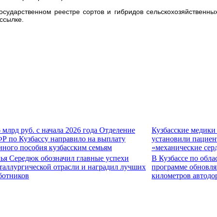
сударственном реестре сортов и гибридов сельскохозяйственных
ссылке.
6 млрд руб. с начала 2026 года Отделение
Кузбасские медики
Р по Кузбассу направило на выплату
установили пациен
иного пособия кузбасским семьям
«механические сер
ья Середюк обозначил главные успехи
В Кузбассе по обла
таллургической отрасли и наградил лучших
программе обновля
ботников
километров автодо