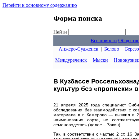
Перейти к основному содержанию
Форма поиска
Найти
Все новости
Обществ
Анжеро-Судженск
|
Белово
|
Берез
Междуреченск
|
Мыски
|
Новокузне
В Кузбассе Россельхозна
культур без «прописки» 
21 апреля 2025 года специалист Сиби
обследования без взаимодействия с х
материала в г. Кемерово — выявил в 
наименования сорта, не соответств
семеноводстве» (далее – Закон).
Так, в соответствии с частью 2 ст. 16
сельскохозяйственных растений, если та