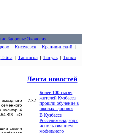
ние
Здоровье
Экология
рово
|
Киселевск
|
Крапивинский
|
|
Тайга
|
Таштагол
|
Тисуль
|
Топки
|
Лента новостей
Более 100 тысяч
жителей Кузбасса
7:32
 выездного
прошли обучение в
 семенного
школах здоровья
 культур 4
454-ФЗ «О
В Кузбассе
Россельхознадзор с
использованием
рации семян
мобильного
 и гибридов