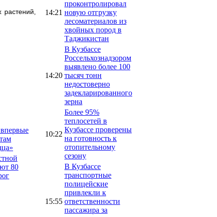
проконтролировал
 растений,
14:21
новую отгрузку
лесоматериалов из
хвойных пород в
Таджикистан
В Кузбассе
Россельхознадзором
выявлено более 100
14:20
тысяч тонн
недостоверно
задекларированного
зерна
Более 95%
теплосетей в
Кузбассе проверены
 впервые
10:22
на готовность к
там
отопительному
дца»
сезону
стной
В Кузбассе
ют 80
транспортные
рог
полицейские
привлекли к
15:55
ответственности
пассажира за