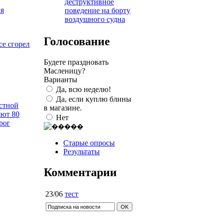
деструктивное
я
поведение на борту
воздушного судна
Голосование
се сгорел
Будете праздновать
Масленицу?
Варианты
Да, всю неделю!
Да, если куплю блины
астной
в магазине.
яют 80
Нет
рог
Старые опросы
Результаты
Комментарии
23/06
тест