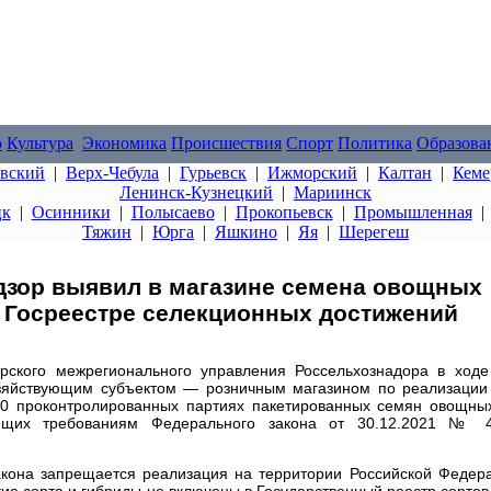
о
Культура
Экономика
Происшествия
Спорт
Политика
Образова
овский
|
Верх-Чебула
|
Гурьевск
|
Ижморский
|
Калтан
|
Кеме
Ленинск-Кузнецкий
|
Мариинск
цк
|
Осинники
|
Полысаево
|
Прокопьевск
|
Промышленная
Тяжин
|
Юрга
|
Яшкино
|
Яя
|
Шерегеш
дзор выявил в магазине семена овощных
в Госреестре селекционных достижений
рского межрегионального управления Россельхознадора в ходе
озяйствующим субъектом — розничным магазином по реализации
20 проконтролированных партиях пакетированных семян овощных
ующих требованиям Федерального закона от 30.12.2021 № 
 Закона запрещается реализация на территории Российской Феде
кие сорта и гибриды не включены в Государственный реестр сортов