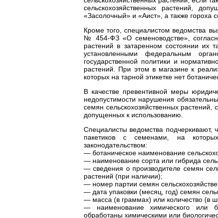
сельскохозяйственных растений, доп
«Засолочный» и «Аист», а также гороха 
Кроме того, специалистом ведомства выя
№ 454-ФЗ «О семеноводстве», согласн
растений в затаренном состоянии их та
установленными федеральным орган
государственной политики и нормативн
растений. При этом в магазине к реали
которых на тарной этикетке нет ботанич
В качестве превентивной меры юриди
недопустимости нарушения обязательны
семян сельскохозяйственных растений, 
допущенных к использованию.
Специалисты ведомства подчеркивают, ч
пакетиков с семенами, на которы
законодательством:
— ботаническое наименование сельскохоз
— наименование сорта или гибрида сель
— сведения о производителе семян сель
растений (при наличии);
— номер партии семян сельскохозяйстве
— дата упаковки (месяц, год) семян сел
— масса (в граммах) или количество (в 
— наименование химического или би
обработаны химическими или биологиче