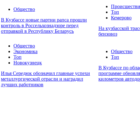
Происшестви
Общество
Топ
Кемерово
В Кузбассе новые партии рапса прошли
контроль в Россельхознадзоре перед
На кузбасской трас
отправкой в Республику Беларусь
бензовоз
Общество
Экономика
Общество
Топ
Топ
Новокузнецк
В Кузбассе по обл
Илья Середюк обозначил главные успехи
программе обновл
металлургической отрасли и наградил
километров автодо
лучших работников