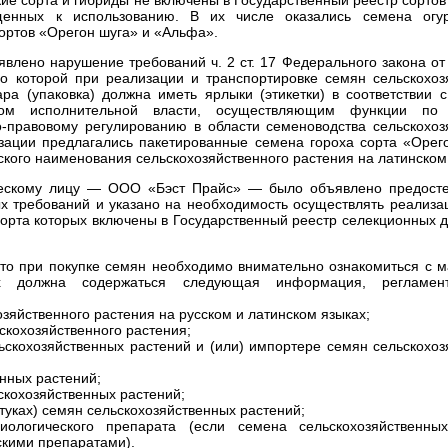
ущенных к использованию. В их числе оказались семена огу
сортов «Орегон шуга» и «Альфа».
влено нарушение требований ч. 2 ст. 17 Федерального закона от
о которой при реализации и транспортировке семян сельскохоз
ра (упаковка) должна иметь ярлыки (этикетки) в соответствии 
ом исполнительной власти, осуществляющим функции по 
о-правовому регулированию в области семеноводства сельскохоз
зации предлагались пакетированные семена гороха сорта «Орего
еского наименования сельскохозяйственного растения на латинском
ческому лицу — ООО «Бэст Прайс» — было объявлено предост
х требований и указано на необходимость осуществлять реализа
сорта которых включены в Государственный реестр селекционных 
то при покупке семян необходимо внимательно ознакомиться с м
х должна содержаться следующая информация, регламент
яйственного растения на русском и латинском языках;
скохозяйственного растения;
скохозяйственных растений и (или) импортере семян сельскохоз
нных растений;
ьскохозяйственных растений;
штуках) семян сельскохозяйственных растений;
ологического препарата (если семена сельскохозяйственны
скими препаратами).