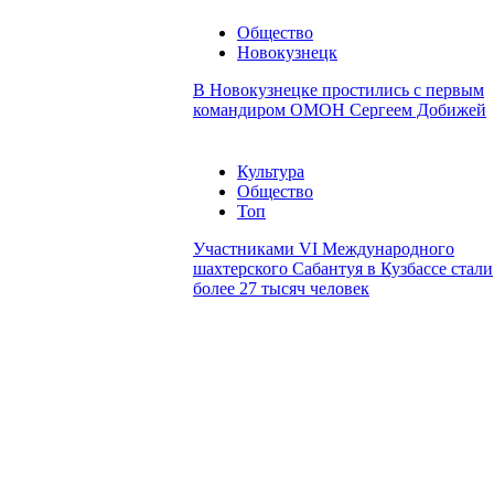
Общество
Новокузнецк
В Новокузнецке простились с первым
командиром ОМОН Сергеем Добижей
Культура
Общество
Топ
Участниками VI Международного
шахтерского Сабантуя в Кузбассе стали
более 27 тысяч человек