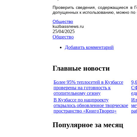
Проверить сведения, содержащиеся в Го
допущенных к использованию, можно по 
Общество
kuzbassnews.ru
25/04/2025
Общество
Добавить комментарий
Главные новости
Более 95% теплосетей в Кузбассе
9,
проверены на готовность к
СФ
отопительному сезону
ед
В Кузбассе по нацпроекту
Ил
открылось обновленное творческое
ме
пространство «КнигоТворец»
ра
Популярное за месяц