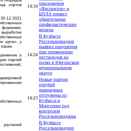
приложения
рца сортов
14:34
«Инспектор» и
БПЛА провел
 30.12.2021
обязательные
яйственных
профилактические
с формами,
визиты
выработке
В Кузбассе
яйственных
Россельхознадзор
н шуга», у
 языке.
выявил нарушения
при применении
14:24
ережение о
пестицидов на
цию партий
полях в Юргинском
достижений,
муниципальном
округе
аркировкой
Новые партии
ированная
отрубей
пшеничных
отгружены из
14:23
Кузбасса в
яйственных
Монголию под
контролем
Россельхознадзора
В Кузбассе
х растений
Россельхознадзор