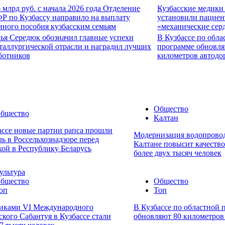
6 млрд руб. с начала 2026 года Отделение
Кузбасские медики
Р по Кузбассу направило на выплату
установили пациен
иного пособия кузбасским семьям
«механические сер
ья Середюк обозначил главные успехи
В Кузбассе по обла
таллургической отрасли и наградил лучших
программе обновля
ботников
километров автодо
Общество
бщество
Калтан
ассе новые партии рапса прошли
Модернизация водопровод
ль в Россельхознадзоре перед
Калтане повысит качеств
кой в Республику Беларусь
более двух тысяч человек
ультура
бщество
Общество
оп
Топ
иками VI Международного
В Кузбассе по областной 
ского Сабантуя в Кузбассе стали
обновляют 80 километров