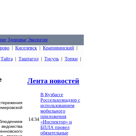
ние
Здоровье
Экология
рово
|
Киселевск
|
Крапивинский
|
|
Тайга
|
Таштагол
|
Тисуль
|
Топки
|
е
Лента новостей
В Кузбассе
Россельхознадзор с
тережения
использованием
Кемеровской
мобильного
приложения
14:34
облюдением
«Инспектор» и
р ведомства
БПЛА провел
ленновского
обязательные
а ввезена