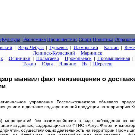
о
Культура
Экономика
Происшествия
Спорт
Политика
Образова
овский
|
Верх-Чебула
|
Гурьевск
|
Ижморский
|
Калтан
|
Кеме
Ленинск-Кузнецкий
|
Мариинск
цк
|
Осинники
|
Полысаево
|
Прокопьевск
|
Промышленная
Тяжин
|
Юрга
|
Яшкино
|
Яя
|
Шерегеш
дзор выявил факт неизвещения о доставк
ии
гиональное управление Россельхознадзора объявило предос
звещением о доставке подкарантинной продукции на территорию 
ых) мероприятий без взаимодействия в виде наблюдения за с
 анализа данных, содержащихся во ФГИС «Аргус-Фито», инспекто
редприятий, осуществляющих деятельность на территории Промыш
ругов, из Алтайского края автомобильным транспортом был