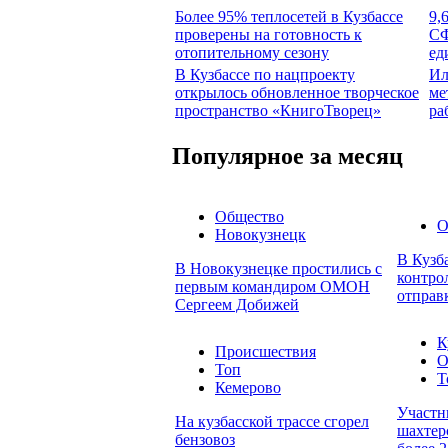
Более 95% теплосетей в Кузбассе
9,
проверены на готовность к
СФ
отопительному сезону
ед
В Кузбассе по нацпроекту
Ил
открылось обновленное творческое
ме
пространство «КнигоТворец»
ра
Популярное за месяц
Общество
О
Новокузнецк
В Кузб
В Новокузнецке простились с
контро
первым командиром ОМОН
отправ
Сергеем Добижей
К
Происшествия
О
Топ
Т
Кемерово
Участн
На кузбасской трассе сгорел
шахтер
бензовоз