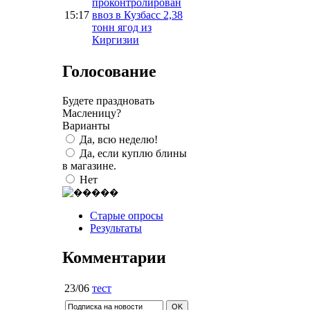
проконтролирован
15:17
ввоз в Кузбасс 2,38
тонн ягод из
Киргизии
Голосование
Будете праздновать
Масленицу?
Варианты
Да, всю неделю!
Да, если куплю блины
в магазине.
Нет
Старые опросы
Результаты
Комментарии
23/06
тест