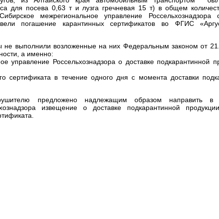
а для посева 0,63 т и лузга гречневая 15 т) в общем количест
ибирское межрегиональное управление Россельхознадзора о
овели погашение карантинных сертификатов во ФГИС «Аргу
ы не выполнили возложенные на них Федеральным законом от 21
ности, а именно:
е управление Россельхознадзора о доставке подкарантинной пр
го сертификата в течение одного дня с момента доставки подк
рушителю предложено надлежащим образом направить в 
хознадзора извещение о доставке подкарантинной продукци
ртификата.