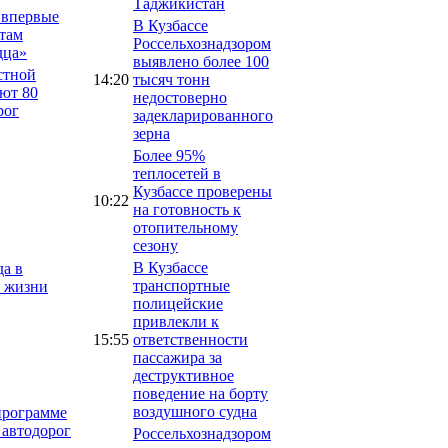
Таджикистан
 впервые
В Кузбассе
там
Россельхознадзором
дца»
выявлено более 100
стной
14:20
тысяч тонн
ют 80
недостоверно
рог
задекларированного
зерна
Более 95%
теплосетей в
Кузбассе проверены
10:22
на готовность к
отопительному
сезону
В Кузбассе
а в
транспортные
о жизни
полицейские
привлекли к
15:55
ответственности
пассажира за
деструктивное
поведение на борту
воздушного судна
программе
 автодорог
Россельхознадзором