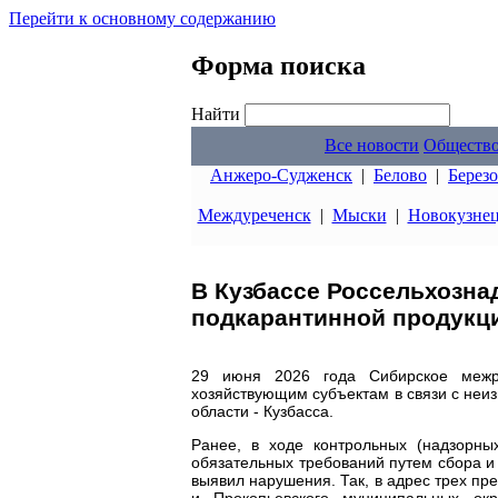
Перейти к основному содержанию
Форма поиска
Найти
Все новости
Обществ
Анжеро-Судженск
|
Белово
|
Берез
Междуреченск
|
Мыски
|
Новокузне
В Кузбассе Россельхозна
подкарантинной продукц
29 июня 2026 года Сибирское межре
хозяйствующим субъектам в связи с неи
области - Кузбасса.
Ранее, в ходе контрольных (надзорн
обязательных требований путем сбора и
выявил нарушения. Так, в адрес трех п
и Прокопьевского муниципальных ок