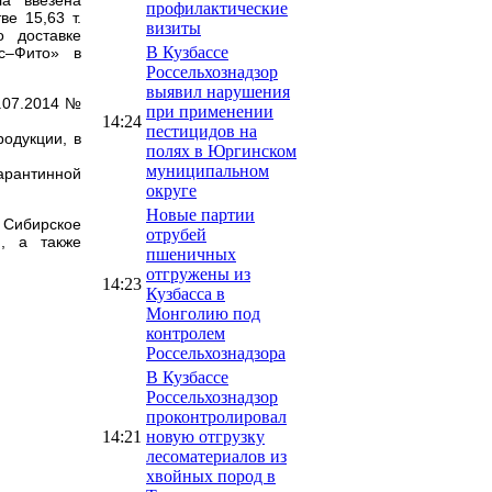
профилактические
ве 15,63 т.
визиты
 доставке
В Кузбассе
с–Фито» в
Россельхознадзор
выявил нарушения
.07.2014 №
при применении
14:24
пестицидов на
одукции, в
полях в Юргинском
муниципальном
арантинной
округе
Новые партии
Сибирское
отрубей
и, а также
пшеничных
отгружены из
14:23
Кузбасса в
Монголию под
контролем
Россельхознадзора
В Кузбассе
Россельхознадзор
проконтролировал
14:21
новую отгрузку
лесоматериалов из
хвойных пород в