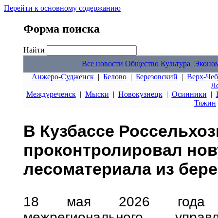
Перейти к основному содержанию
Форма поиска
Найти
Все новости
Общество
Культура
Эконо
Анжеро-Судженск
|
Белово
|
Березовский
|
Верх-Чеб
Л
Междуреченск
|
Мыски
|
Новокузнецк
|
Осинники
|
Тяжин
В Кузбассе Россельхо
проконтролировал нов
лесоматериала из бер
18 мая 2026 года сп
межрегионального управ