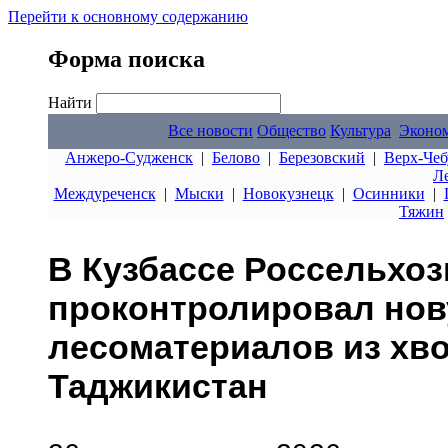
Перейти к основному содержанию
Форма поиска
Найти
Все новости
Общество
Культура
Эконо
Анжеро-Судженск
|
Белово
|
Березовский
|
Верх-Чеб
Л
Междуреченск
|
Мыски
|
Новокузнецк
|
Осинники
|
Тяжин
В Кузбассе Россельхо
проконтролировал нов
лесоматериалов из хв
Таджикистан