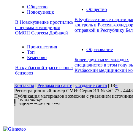
Общество
Общество
Новокузнецк
В Кузбассе новые партии р
В Новокузнецке простились
контроль в Россельхознадзор
с первым командиром
отправкой в Республику Бел
ОМОН Сергеем Добижей
Происшествия
Образование
Топ
Кемерово
Более двух тысяч молодых
специалистов в этом году в
На кузбасской трассе сгорел
Кузбасский медицинский к
бензовоз
Контакты
|
Реклама на сайте
|
Создание сайта
| 18
+
Регистрационный номер СМИ: Серия ЭЛ № ФС 77 - 44486 
Публикация материалов возможна с указанием источник