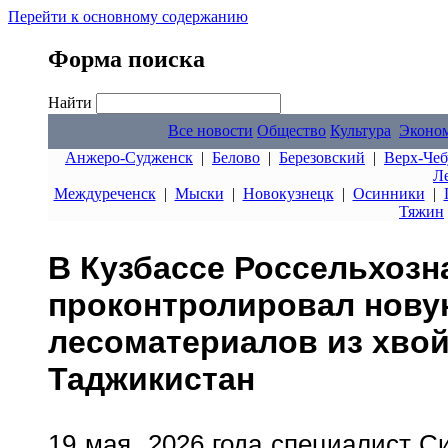
Перейти к основному содержанию
Форма поиска
Найти
Все новости
Общество
Культура
Эконо
Анжеро-Судженск
|
Белово
|
Березовский
|
Верх-Чеб
Л
Междуреченск
|
Мыски
|
Новокузнецк
|
Осинники
|
Тяжин
В Кузбассе Россельхозн
проконтролировал нову
лесоматериалов из хво
Таджикистан
19 мая 2026 года специалист С