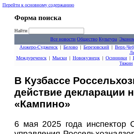
Перейти к основному содержанию
Форма поиска
Найти
Все новости
Общество
Культура
Эконо
Анжеро-Судженск
|
Белово
|
Березовский
|
Верх-Чеб
Л
Междуреченск
|
Мыски
|
Новокузнецк
|
Осинники
|
Тяжин
В Кузбассе Россельхоз
действие декларации н
«Кампино»
6 мая 2025 года инспектор 
управления Россельхознадзо