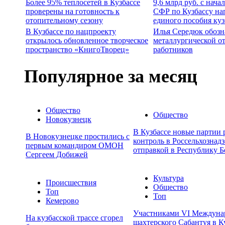
Более 95% теплосетей в Кузбассе
9,6 млрд руб. с нача
проверены на готовность к
СФР по Кузбассу на
отопительному сезону
единого пособия ку
В Кузбассе по нацпроекту
Илья Середюк обозн
открылось обновленное творческое
металлургической о
пространство «КнигоТворец»
работников
Популярное за месяц
Общество
Общество
Новокузнецк
В Кузбассе новые партии
В Новокузнецке простились с
контроль в Россельхознадз
первым командиром ОМОН
отправкой в Республику Б
Сергеем Добижей
Культура
Происшествия
Общество
Топ
Топ
Кемерово
Участниками VI Междуна
На кузбасской трассе сгорел
шахтерского Сабантуя в К