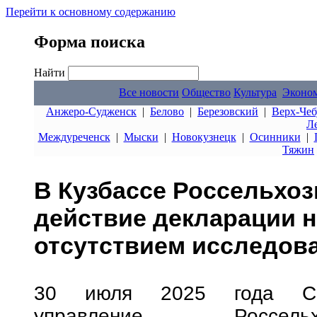
Перейти к основному содержанию
Форма поиска
Найти
Все новости
Общество
Культура
Эконо
Анжеро-Судженск
|
Белово
|
Березовский
|
Верх-Чеб
Л
Междуреченск
|
Мыски
|
Новокузнецк
|
Осинники
|
Тяжин
В Кузбассе Россельхоз
действие декларации н
отсутствием исследов
30 июля 2025 года Сиб
управление Россель