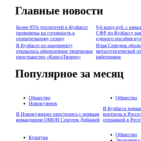
Главные новости
Более 95% теплосетей в Кузбассе
9,6 млрд руб. с нача
проверены на готовность к
СФР по Кузбассу на
отопительному сезону
единого пособия ку
В Кузбассе по нацпроекту
Илья Середюк обозн
открылось обновленное творческое
металлургической о
пространство «КнигоТворец»
работников
Популярное за месяц
Общество
Общество
Новокузнецк
В Кузбассе новы
В Новокузнецке простились с первым
контроль в Россе
командиром ОМОН Сергеем Добижей
отправкой в Респ
Общество
Культура
Экономика