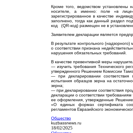
Кроме того, ведомством установлены 
носителе, а именно: поле «в лице»
зарегистрированное в качестве индив
заполнено, тогда как данный раздел п
код (QR-код) размещен не в установлен
Заявителем декларации является предпр
В результате контрольного (надзорного
о соответствии признана недействитель
нарушения обязательных требований.
В качестве превентивной меры нарушит
— изучить требования Технического ре
утвержденного Решением Комиссии Тамож
— при декларировании соответствия п
испытания образцов зерна на остаточно
зерна;
— при декларировании соответствия про
декларации о соответствии требованиям 
ее оформления, утвержденные Решением
«О единых формах сертификата соот
регламентов Евразийского экономическо
Общество
kuzbassnews.ru
18/02/2025