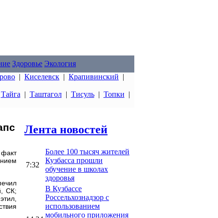
ние
Здоровье
Экология
рово
|
Киселевск
|
Крапивинский
|
|
Тайга
|
Таштагол
|
Тисуль
|
Топки
|
апс
Лента новостей
Более 100 тысяч жителей
 факт
Кузбасса прошли
ением
7:32
обучение в школах
здоровья
печил
В Кузбассе
, СК;
Россельхознадзор с
этил,
использованием
ствия
мобильного приложения