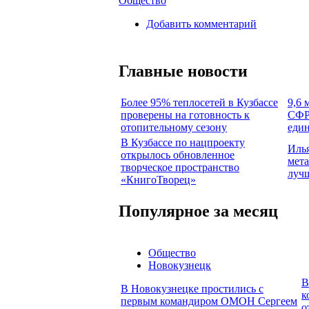
Общество
Добавить комментарий
Главные новости
Более 95% теплосетей в Кузбассе
9,6 
проверены на готовность к
СФР 
отопительному сезону
един
В Кузбассе по нацпроекту
Илья
открылось обновленное
мета
творческое пространство
луч
«КнигоТворец»
Популярное за месяц
Общество
Новокузнецк
В
В Новокузнецке простились с
к
первым командиром ОМОН Сергеем
о