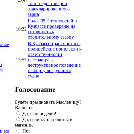
14:20
тонн недостоверно
задекларированного
зерна
Более 95% теплосетей в
Кузбассе проверены на
10:22
готовность к
отопительному сезону
В Кузбассе транспортные
рвые
полицейские привлекли к
ответственности
15:55
пассажира за
й
деструктивное поведение
80
на борту воздушного
судна
Голосование
Будете праздновать Масленицу?
Варианты
Да, всю неделю!
Да, если куплю блины в
магазине.
горел
Нет