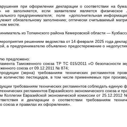
нарушения при оформлении декларации о соответствии на бум
 не заполняется, если заявителем является физическое 
идуального предпринимателя; поле «дополнительная информаци
одлежит обязательному заполнению; оптически считываемый матр
ном месте.
иниматель из Топкинского района Кемеровской области — Кузбасс
) мероприятия решением ведомства от 14 февраля 2025 года декла
ной, а предпринимателю объявлено предостережение о недопусти
елю предложено:
гламента Таможенного союза ТР ТС 015/2011 «О безопасности зе
енного союза от 09.12.2011 № 874;
родукции (зерна) требованиям технических регламентов пров
е количество пестицидов, в том числе применяемых при произво
дукции требованиям технических регламентов соблюдать единую 
технических регламентов Евразийского экономического союза и пр
 Коллегии Евразийской экономической комиссии от 25.12.2012 
ветствия и декларации о соответствии требованиям технич
го союза и правилах их оформления».