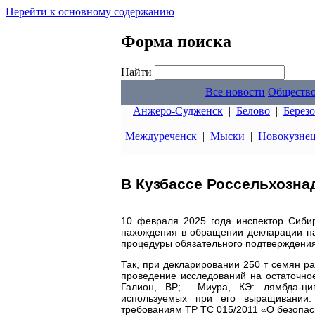
Перейти к основному содержанию
Форма поиска
Найти
Все новости
Обществ
Анжеро-Судженск
|
Белово
|
Берез
Междуреченск
|
Мыски
|
Новокузне
В Кузбассе Россельхозна
10 февраля 2025 года инспектор Сибир
нахождения в обращении декларации н
процедуры обязательного подтверждения
Так, при декларировании 250 т семян 
проведение исследований на остаточно
Галион, ВР; Миура, КЭ: лямбда-цига
используемых при его выращивании. 
требованиям ТР ТС 015/2011 «О безопасн