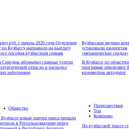
млрд руб. с начала 2026 года Отделение
Кузбасские медики впе
по Кузбассу направило на выплату
установили пациентам
ого пособия кузбасским семьям
«механические сердца»
 Середюк обозначил главные успехи
В Кузбассе по областно
ллургической отрасли и наградил
программе обновляют 
ших работников
километров автодорог
Происшествия
Общество
Топ
Кемерово
 Кузбассе новые партии рапса прошли
онтроль в Россельхознадзоре перед
На кузбасской трассе с
тправкой в Республику Беларусь