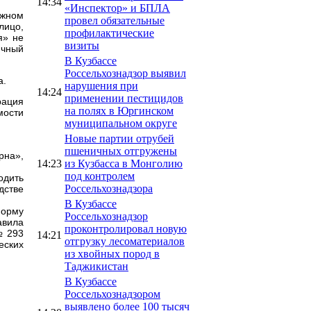
14:34
«Инспектор» и БПЛА
ажном
провел обязательные
лицо,
профилактические
я» не
визиты
ичный
В Кузбассе
Россельхознадзор выявил
а.
нарушения при
14:24
применении пестицидов
рация
на полях в Юргинском
мости
муниципальном округе
Новые партии отрубей
пшеничных отгружены
рна»,
14:23
из Кузбасса в Монголию
под контролем
одить
Россельхознадзора
дстве
В Кузбассе
форму
Россельхознадзор
авила
проконтролировал новую
№ 293
14:21
отгрузку лесоматериалов
еских
из хвойных пород в
Таджикистан
В Кузбассе
Россельхознадзором
выявлено более 100 тысяч