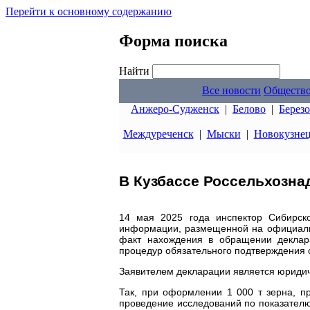
Перейти к основному содержанию
Форма поиска
Найти
Все новости
Обществ
Анжеро-Судженск
|
Белово
|
Берез
Междуреченск
|
Мыски
|
Новокузне
В Кузбассе Россельхозна
14 мая 2025 года инспектор Сибирско
информации, размещенной на официальн
факт нахождения в обращении деклар
процедур обязательного подтверждения с
Заявителем декларации является юридич
Так, при оформлении 1 000 т зерна, п
проведение исследований по показател