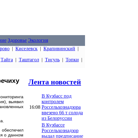
ние
Здоровье
Экология
рово
|
Киселевск
|
Крапивинский
|
|
Тайга
|
Таштагол
|
Тисуль
|
Топки
|
речиху
Лента новостей
В Кузбасс под
ониторинга
контролем
я), выявил
ановленных
16:08
Россельхознадзора
ввезено 66 т солода
из Белоруссии
а.
В Кузбассе
е обеспечил
Россельхознадзор
ия о данном
выдал предписание