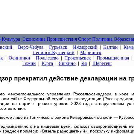
о
Культура
Экономика
Происшествия
Спорт
Политика
Образова
овский
|
Верх-Чебула
|
Гурьевск
|
Ижморский
|
Калтан
|
Кеме
Ленинск-Кузнецкий
|
Мариинск
цк
|
Осинники
|
Полысаево
|
Прокопьевск
|
Промышленная
Тяжин
|
Юрга
|
Яшкино
|
Яя
|
Шерегеш
дзор прекратил действие декларации на г
го межрегионального управления Россельхознадзора в ходе м
ом сайте Федеральной службы по аккредитации (Росаккредитаци
ации на партию гречихи урожая 2023 года с нарушением уст
оответствия.
еское лицо из Топкинского района Кемеровской области — Кузбасс
редназначенного на пищевые цели, сельхозтовапроизводитель н
ю вредной примеси: «Вязель разноцветный», поскольку информац