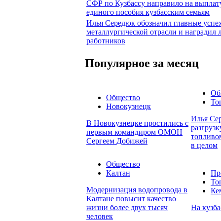
СФР по Кузбассу направило на выплат
единого пособия кузбасским семьям
Илья Середюк обозначил главные успе
металлургической отрасли и наградил
работников
Популярное за месяц
Об
Общество
То
Новокузнецк
Илья Сер
В Новокузнецке простились с
разгруз
первым командиром ОМОН
топливом
Сергеем Добижей
в целом
Общество
Калтан
Пр
То
Модернизация водопровода в
Ке
Калтане повысит качество
жизни более двух тысяч
На кузба
человек