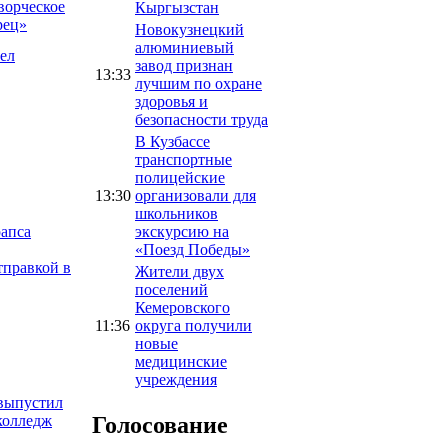
ворческое
Кыргызстан
рец»
Новокузнецкий
алюминиевый
рел
завод признан
13:33
лучшим по охране
здоровья и
безопасности труда
В Кузбассе
транспортные
полицейские
13:30
организовали для
школьников
экскурсию на
рапса
«Поезд Победы»
тправкой в
Жители двух
поселений
Кемеровского
11:36
округа получили
новые
медицинские
учреждения
 выпустил
Голосование
колледж