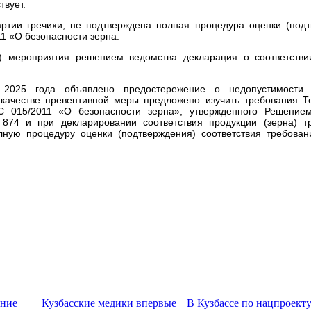
твует.
ртии гречихи, не подтверждена полная процедура оценки (подт
1 «О безопасности зерна.
го) мероприятия решением ведомства декларация о соответстви
 2025 года объявлено предостережение о недопустимости
 качестве превентивной меры предложено изучить требования Т
 015/2011 «О безопасности зерна», утвержденного Решение
874 и при декларировании соответствия продукции (зерна) т
олную процедуру оценки (подтверждения) соответствия требова
ение
Кузбасские медики впервые
В Кузбассе по нацпроект