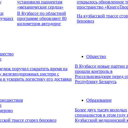
у
установили пациентам
открылось обновленное т
«механические сердца»
пространство «КнигоТво
хи
В Кузбассе по областной
На кузбасской трассе сго
 лучших
программе обновляют 80
бензовоз
километров автодорог
щество
Общество
п
В Кузбассе новые партии 
едюк поручил сократить время на
прошли контроль в
ку железнодорожных цистерн с
Россельхознадзоре перед о
 и ускорить логистику его доставки
Республику Беларусь
оисшествия
Образование
п
Более двух тысяч молодых
мерово
специалистов в этом году
сской трассе сгорел бензовоз
Кузбасский медицинский 