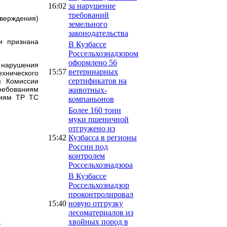
16:02
за нарушение
требований
верждения)
земельного
законодательства
и признана
В Кузбассе
Россельхознадзором
оформлено 56
 нарушения
15:57
ветеринарных
ехнического
сертификатов на
м Комиссии
ребованиям
животных-
ниям ТР ТС
компаньонов
Более 160 тонн
муки пшеничной
отгружено из
15:42
Кузбасса в регионы
России под
контролем
Россельхознадзора
В Кузбассе
Россельхознадзор
проконтролировал
15:40
новую отгрузку
лесоматериалов из
у
хвойных пород в