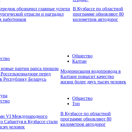
ередюк обозначил главные успехи
В Кузбассе по областной
ургической отрасли и наградил
программе обновляют 80
х работников
километров автодорог
Общество
ство
Калтан
е новые партии рапса прошли
Модернизация водопровода в
 Россельхознадзоре перед
Калтане повысит качество
в Республику Беларусь
жизни более двух тысяч человек
тура
Общество
ство
Топ
В Кузбассе по областной
ми VI Международного
программе обновляют 80
о Сабантуя в Кузбассе стали
километров автодорог
ысяч человек