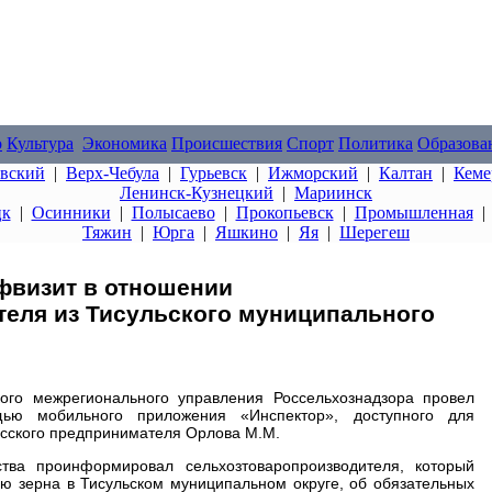
о
Культура
Экономика
Происшествия
Спорт
Политика
Образова
овский
|
Верх-Чебула
|
Гурьевск
|
Ижморский
|
Калтан
|
Кеме
Ленинск-Кузнецкий
|
Мариинск
цк
|
Осинники
|
Полысаево
|
Прокопьевск
|
Промышленная
Тяжин
|
Юрга
|
Яшкино
|
Яя
|
Шерегеш
фвизит в отношении
еля из Тисульского муниципального
ого межрегионального управления Россельхознадзора провел
ю мобильного приложения «Инспектор», доступного для
басского предпринимателя Орлова М.М.
тва проинформировал сельхозтоваропроизводителя, который
ю зерна в Тисульском муниципальном округе, об обязательных