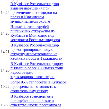
В Кузбассе Россельхознадзор
выявил нарушения при
14:24
применении пестицидов на
полях в Юргинском
муниципальном округе
Новые партии отрубей
пшеничных отгружены из
14:23
Кузбасса в Монголию под
контролем Россельхознадзора
В Кузбассе Россельхознадзор
проконтролировал новую
14:21
отгрузку лесоматериалов из
хвойных пород в Таджикистан
В Кузбассе Россельхознадзором
выявлено более 100 тысяч тонн
14:20
недостоверно
задекларированного зерна
Более 95% теплосетей в Кузбассе
10:22
проверены на готовность к
отопительному сезону
В Кузбассе транспортные
полицейские привлекли к
15:55
ответственности пассажира за