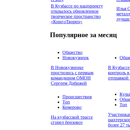
В Кузбассе по нацпроекту
Илья С
открылось обновленное
металл
творческое пространство
лучши
«КнигоТворец»
Популярное за месяц
Общество
Новокузнецк
Обще
В Новокузнецке
В Кузбасс
простились с первым
контроль в
командиром ОМОН
отправкой 
Сергеем Добижей
Куль
Происшествия
Обще
Топ
Топ
Кемерово
Участника
На кузбасской трассе
шахтерског
сгорел бензовоз
более 27 т