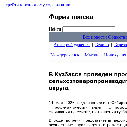
Перейти к основному содержанию
Форма поиска
Найти
Все новости
Обществ
Анжеро-Судженск
|
Белово
|
Берез
Междуреченск
|
Мыски
|
Новокузне
В Кузбассе проведен про
сельхозтоваропроизводит
округа
14 мая 2026 года специалист Сибирск
профилактический визит с помощь
скачивания по ссылке, в отношении куз
В ходе встречи представитель ведомс
осуществляет производство и реализаци