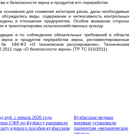
ва и безопасности зерна и продуктов его переработки.
и основания для снижения категории риска, даны необходимые
 обсуждались виды, содержание и интенсивность контрольных
ведены в отношении предприятия. Особое внимание стороны
я и транспортировки сельскохозяйственных культур.
дации и по соблюдению обязательных требований в области
 зерна и продуктов переработки зерна, регламентированные
 № 184-ФЗ «О техническом регулировании», Техническим
.2011 года «О безопасности зерна» (ТР ТС 015/2011).
рд руб. с начала 2026 года
Кузбасские медики
ние СФР по Кузбассу направило
впервые установили
лату единого пособия кузбасским
пациентам «механические
м
сердца»