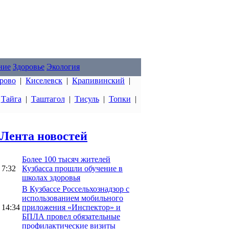
ние
Здоровье
Экология
рово
|
Киселевск
|
Крапивинский
|
|
Тайга
|
Таштагол
|
Тисуль
|
Топки
|
Лента новостей
Более 100 тысяч жителей
7:32
Кузбасса прошли обучение в
школах здоровья
В Кузбассе Россельхознадзор с
использованием мобильного
14:34
приложения «Инспектор» и
БПЛА провел обязательные
профилактические визиты