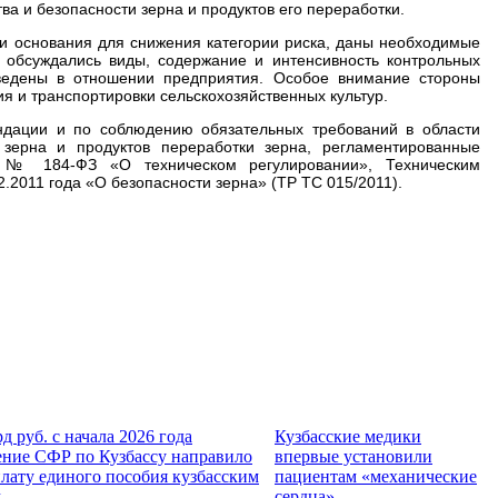
ва и безопасности зерна и продуктов его переработки.
и основания для снижения категории риска, даны необходимые
 обсуждались виды, содержание и интенсивность контрольных
ведены в отношении предприятия. Особое внимание стороны
я и транспортировки сельскохозяйственных культур.
дации и по соблюдению обязательных требований в области
 зерна и продуктов переработки зерна, регламентированные
 № 184-ФЗ «О техническом регулировании», Техническим
.2011 года «О безопасности зерна» (ТР ТС 015/2011).
рд руб. с начала 2026 года
Кузбасские медики
ние СФР по Кузбассу направило
впервые установили
лату единого пособия кузбасским
пациентам «механические
м
сердца»