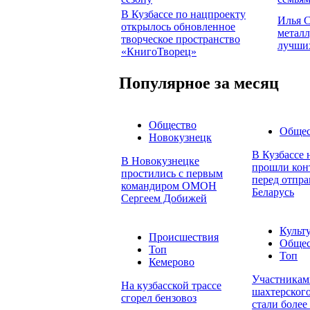
В Кузбассе по нацпроекту
Илья С
открылось обновленное
металл
творческое пространство
лучши
«КнигоТворец»
Популярное за месяц
Общество
Общес
Новокузнецк
В Кузбассе 
В Новокузнецке
прошли конт
простились с первым
перед отпра
командиром ОМОН
Беларусь
Сергеем Добижей
Культ
Происшествия
Общес
Топ
Топ
Кемерово
Участникам
На кузбасской трассе
шахтерского
сгорел бензовоз
стали более