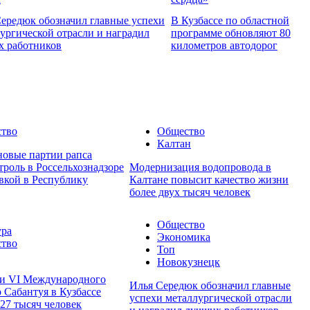
ередюк обозначил главные успехи
В Кузбассе по областной
ургической отрасли и наградил
программе обновляют 80
х работников
километров автодорог
тво
Общество
Калтан
новые партии рапса
роль в Россельхознадзоре
Модернизация водопровода в
вкой в Республику
Калтане повысит качество жизни
более двух тысяч человек
Общество
ура
Экономика
тво
Топ
Новокузнецк
и VI Международного
Илья Середюк обозначил главные
 Сабантуя в Кузбассе
успехи металлургической отрасли
 27 тысяч человек