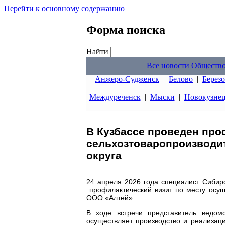
Перейти к основному содержанию
Форма поиска
Найти
Все новости
Обществ
Анжеро-Судженск
|
Белово
|
Берез
Междуреченск
|
Мыски
|
Новокузне
В Кузбассе проведен про
сельхозтоваропроизводи
округа
24 апреля 2026 года специалист Сибир
профилактический визит по месту осущ
ООО «Алтей»
В ходе встречи представитель ведомс
осуществляет производство и реализац