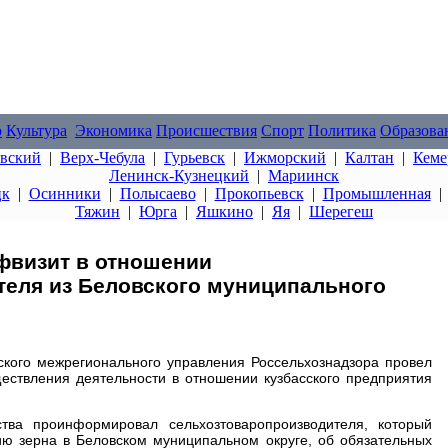
о
Культура
Экономика
Происшествия
Спорт
Политика
Образова
овский
|
Верх-Чебула
|
Гурьевск
|
Ижморский
|
Калтан
|
Кеме
Ленинск-Кузнецкий
|
Мариинск
цк
|
Осинники
|
Полысаево
|
Прокопьевск
|
Промышленная
Тяжин
|
Юрга
|
Яшкино
|
Яя
|
Шерегеш
фвизит в отношении
теля из Беловского муниципального
ского межрегионального управления Россельхознадзора провел
ествления деятельности в отношении кузбасского предприятия
тва проинформировал сельхозтоваропроизводителя, который
ию зерна в Беловском муниципальном округе, об обязательных