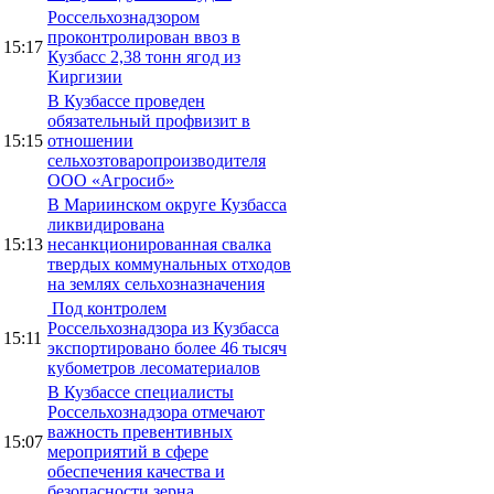
Россельхознадзором
проконтролирован ввоз в
15:17
Кузбасс 2,38 тонн ягод из
Киргизии
В Кузбассе проведен
обязательный профвизит в
15:15
отношении
сельхозтоваропроизводителя
ООО «Агросиб»
В Мариинском округе Кузбасса
ликвидирована
15:13
несанкционированная свалка
твердых коммунальных отходов
на землях сельхозназначения
Под контролем
Россельхознадзора из Кузбасса
15:11
экспортировано более 46 тысяч
кубометров лесоматериалов
В Кузбассе специалисты
Россельхознадзора отмечают
важность превентивных
15:07
мероприятий в сфере
обеспечения качества и
безопасности зерна