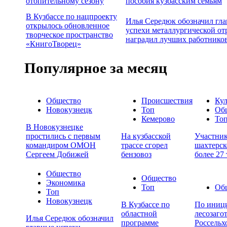
отопительному сезону
пособия кузбасским семьям
В Кузбассе по нацпроекту
Илья Середюк обозначил гл
открылось обновленное
успехи металлургической от
творческое пространство
наградил лучших работнико
«КнигоТворец»
Популярное за месяц
Общество
Происшествия
Кул
Новокузнецк
Топ
Об
Кемерово
То
В Новокузнецке
простились с первым
На кузбасской
Участни
командиром ОМОН
трассе сгорел
шахтерск
Сергеем Добижей
бензовоз
более 27
Общество
Общество
Экономика
Топ
Об
Топ
Новокузнецк
В Кузбассе по
По иници
областной
лесозаго
Илья Середюк обозначил
программе
Россельх