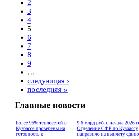
2
3
4
5
6
7
8
9
…
следующая ›
последняя »
Главные новости
Более 95% теплосетей в
9,6 млрд руб. с начала 2026 г
Кузбассе проверены на
Отделение СФР по Кузбассу
готовность к
направило на выплату едино