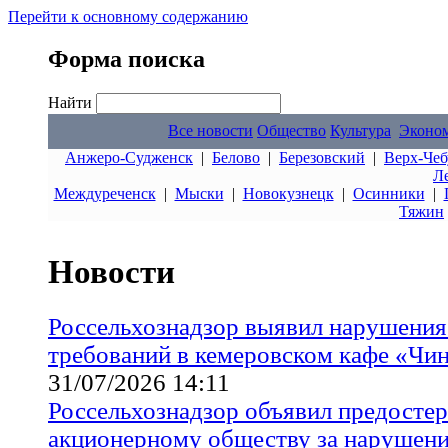
Перейти к основному содержанию
Форма поиска
Найти
Все новости
Общество
Культура
Эконо
Анжеро-Судженск
|
Белово
|
Березовский
|
Верх-Чеб
Л
Междуреченск
|
Мыски
|
Новокузнецк
|
Осинники
|
Тяжин
Новости
Россельхознадзор выявил нарушения
требований в кемеровском кафе «Чи
31/07/2026 14:11
Россельхознадзор объявил предосте
акционерному обществу за нарушени