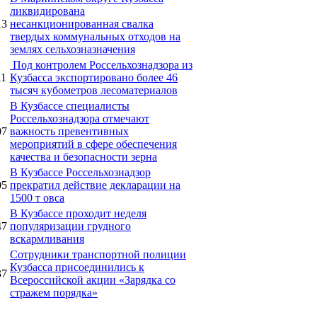
ликвидирована
13
несанкционированная свалка
твердых коммунальных отходов на
землях сельхозназначения
Под контролем Россельхознадзора из
11
Кузбасса экспортировано более 46
тысяч кубометров лесоматериалов
В Кузбассе специалисты
Россельхознадзора отмечают
07
важность превентивных
мероприятий в сфере обеспечения
качества и безопасности зерна
В Кузбассе Россельхознадзор
05
прекратил действие декларации на
1500 т овса
В Кузбассе проходит неделя
47
популяризации грудного
вскармливания
Сотрудники транспортной полиции
Кузбасса присоединились к
37
Всероссийской акции «Зарядка со
стражем порядка»