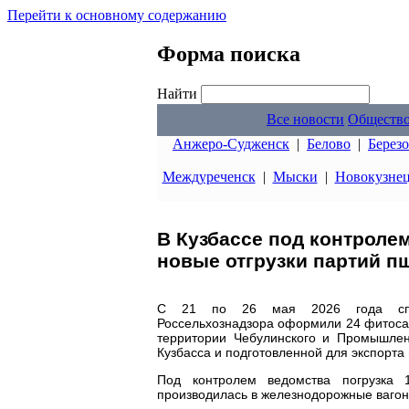
Перейти к основному содержанию
Форма поиска
Найти
Все новости
Обществ
Анжеро-Судженск
|
Белово
|
Берез
Междуреченск
|
Мыски
|
Новокузне
В Кузбассе под контроле
новые отгрузки партий п
С 21 по 26 мая 2026 года специ
Россельхознадзора оформили 24 фитоса
территории Чебулинского и Промышлен
Кузбасса и подготовленной для экспорта 
Под контролем ведомства погрузка
производилась в железнодорожные вагон