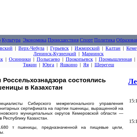
о
Культура
Экономика
Происшествия
Спорт
Политика
Образова
овский
|
Верх-Чебула
|
Гурьевск
|
Ижморский
|
Калтан
|
Кеме
Ленинск-Кузнецкий
|
Мариинск
цк
|
Осинники
|
Полысаево
|
Прокопьевск
|
Промышленная
Тяжин
|
Юрга
|
Яшкино
|
Яя
|
Шерегеш
м Россельхознадзора состоялись
Ле
шеницы в Казахстан
15:
алисты Сибирского межрегионального управления
нитарных сертификата на партии пшеницы, выращенной на
новского муниципальных округов Кемеровской области —
в Республику Казахстан.
15:
 1680 т пшеницы, предназначенной на пищевые цели,
ы.