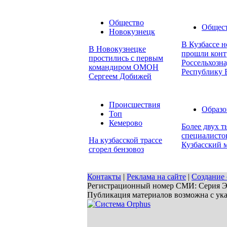
Общество
Общес
Новокузнецк
В Кузбассе н
В Новокузнецке
прошли конт
простились с первым
Россельхозна
командиром ОМОН
Республику 
Сергеем Добижей
Происшествия
Образо
Топ
Кемерово
Более двух 
специалисто
На кузбасской трассе
Кузбасский 
сгорел бензовоз
Контакты
|
Реклама на сайте
|
Создание 
Регистрационный номер СМИ: Серия ЭЛ 
Публикация материалов возможна с ук