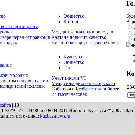
Го
Буд
тво
Общество
Вар
Калтан
овые партии рапса
роль в
Модернизация водопровода в
дзоре перед отправкой в
Калтане повысит качество
Беларусь
жизни более двух тысяч человек
Культура
Общество
вание
Топ
Ко
тысяч молодых
Участниками VI
в в этом году выпустил
Международного шахтерского
медицинский колледж
23/
Сабантуя в Кузбассе стали более
27 тысяч человек
сайта
| 18
+
№ ФС 77 - 44486 от 08.04.2011 Новости Кузбасса © 2007-2026
азанием источника:
kuzbassnews.ru