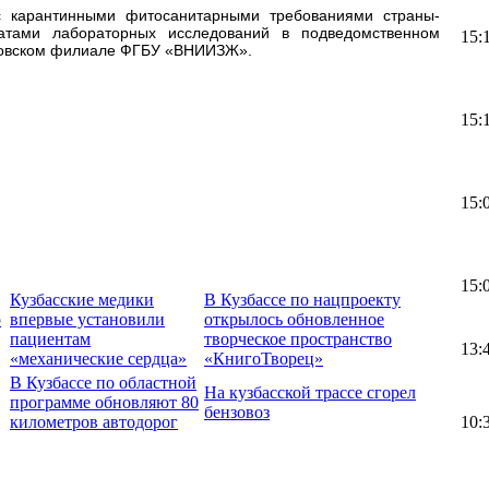
 с карантинными фитосанитарными требованиями страны-
татами лабораторных исследований в подведомственном
15:
ровском филиале ФГБУ «ВНИИЗЖ».
15:
15:
15:
Кузбасские медики
В Кузбассе по нацпроекту
о
впервые установили
открылось обновленное
пациентам
творческое пространство
13:
«механические сердца»
«КнигоТворец»
В Кузбассе по областной
На кузбасской трассе сгорел
программе обновляют 80
бензовоз
километров автодорог
10: