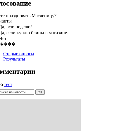
лосование
ете праздновать Масленицу?
ианты
Да, всю неделю!
Да, если куплю блины в магазине.
Нет
Старые опросы
Результаты
мментарии
06
тест