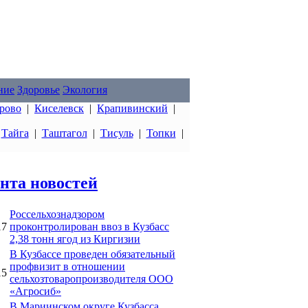
ние
Здоровье
Экология
рово
|
Киселевск
|
Крапивинский
|
|
Тайга
|
Таштагол
|
Тисуль
|
Топки
|
нта новостей
Россельхознадзором
17
проконтролирован ввоз в Кузбасс
2,38 тонн ягод из Киргизии
В Кузбассе проведен обязательный
профвизит в отношении
15
сельхозтоваропроизводителя ООО
«Агросиб»
В Мариинском округе Кузбасса