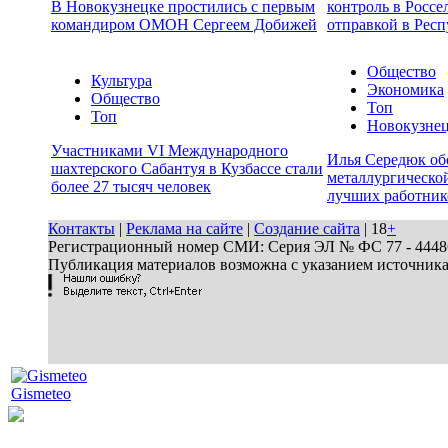
В Новокузнецке простились с первым
контроль в Россе
командиром ОМОН Сергеем Добижей
отправкой в Респ
Общество
Культура
Экономика
Общество
Топ
Топ
Новокузне
Участниками VI Международного
Илья Середюк об
шахтерского Сабантуя в Кузбассе стали
металлургической
более 27 тысяч человек
лучших работник
Контакты
|
Реклама на сайте
|
Создание сайта
| 18
+
Регистрационный номер СМИ: Серия ЭЛ № ФС 77 - 44486 
Публикация материалов возможна с указанием источник
Gismeteo