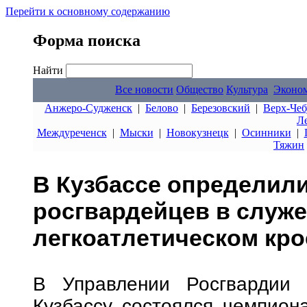
Перейти к основному содержанию
Форма поиска
Найти
Все новости
Общество
Культура
Эконо
Анжеро-Судженск
|
Белово
|
Березовский
|
Верх-Чеб
Л
Междуреченск
|
Мыски
|
Новокузнецк
|
Осинники
|
Тяжин
В Кузбассе определил
росгвардейцев в служ
легкоатлетическом кро
В Управлении Росгвардии 
Кузбассу состоялся чемпион