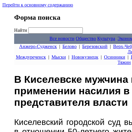
Перейти к основному содержанию
Форма поиска
Найти
Все новости
Общество
Культура
Эконо
Анжеро-Судженск
|
Белово
|
Березовский
|
Верх-Чеб
Л
Междуреченск
|
Мыски
|
Новокузнецк
|
Осинники
|
Тяжин
В Киселевске мужчина
применении насилия в
представителя власти
Киселевский городской суд в
в отношении 50-летнего жите