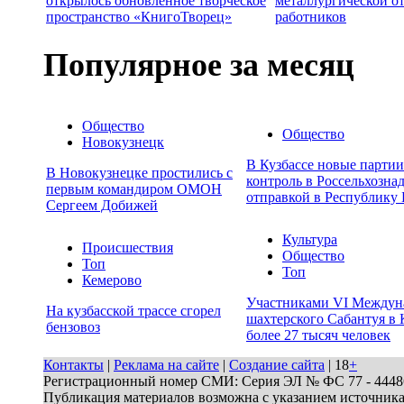
открылось обновленное творческое
металлургической о
пространство «КнигоТворец»
работников
Популярное за месяц
Общество
Общество
Новокузнецк
В Кузбассе новые парти
В Новокузнецке простились с
контроль в Россельхозна
первым командиром ОМОН
отправкой в Республику 
Сергеем Добижей
Культура
Происшествия
Общество
Топ
Топ
Кемерово
Участниками VI Междун
На кузбасской трассе сгорел
шахтерского Сабантуя в 
бензовоз
более 27 тысяч человек
Контакты
|
Реклама на сайте
|
Создание сайта
| 18
+
Регистрационный номер СМИ: Серия ЭЛ № ФС 77 - 44486 
Публикация материалов возможна с указанием источник