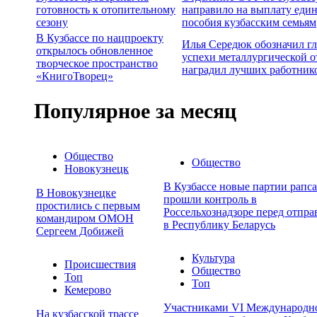
готовность к отопительному
направило на выплату еди
сезону
пособия кузбасским семьям
В Кузбассе по нацпроекту
Илья Середюк обозначил г
открылось обновленное
успехи металлургической о
творческое пространство
наградил лучших работник
«КнигоТворец»
Популярное за месяц
Общество
Общество
Новокузнецк
В Кузбассе новые партии рапса
В Новокузнецке
прошли контроль в
простились с первым
Россельхознадзоре перед отпра
командиром ОМОН
в Республику Беларусь
Сергеем Добижей
Культура
Происшествия
Общество
Топ
Топ
Кемерово
Участниками VI Международн
На кузбасской трассе