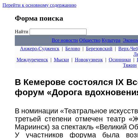
Перейти к основному содержанию
Форма поиска
Найти
Все новости
Общество
Культура
Эконо
Анжеро-Судженск
|
Белово
|
Березовский
|
Верх-Чеб
Л
Междуреченск
|
Мыски
|
Новокузнецк
|
Осинники
|
Тяжин
В Кемерове состоялся IХ В
форум «Дорога вдохновени
В номинации «Театральное искусст
третьей степени отмечен театр «Ж
Мариинск) за спектакль «Великий О
У участников форума была возм