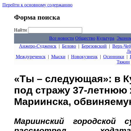
Перейти к основному содержанию
Форма поиска
Найти
Все новости
Общество
Культура
Эконо
Анжеро-Судженск
|
Белово
|
Березовский
|
Верх-Чеб
Л
Междуреченск
|
Мыски
|
Новокузнецк
|
Осинники
|
Тяжин
«Ты – следующая»: в К
под стражу 37-летнюю
Мариинска, обвиняему
Мариинский городской с
рассмотрел ходата