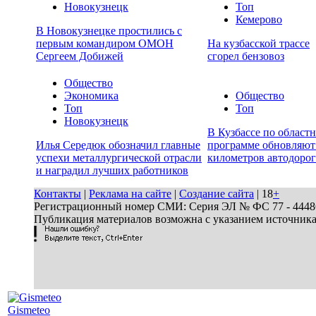
Новокузнецк
Топ
Кемерово
В Новокузнецке простились с
первым командиром ОМОН
На кузбасской трассе
Сергеем Добижей
сгорел бензовоз
Общество
Экономика
Общество
Топ
Топ
Новокузнецк
В Кузбассе по област
Илья Середюк обозначил главные
программе обновляют
успехи металлургической отрасли
километров автодорог
и наградил лучших работников
Контакты
|
Реклама на сайте
|
Создание сайта
| 18
+
Регистрационный номер СМИ: Серия ЭЛ № ФС 77 - 44486 
Публикация материалов возможна с указанием источник
Gismeteo