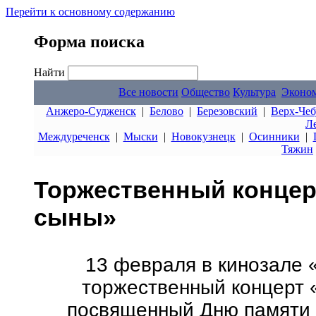
Перейти к основному содержанию
Форма поиска
Найти
Все новости
Общество
Культура
Эконо
Анжеро-Судженск
|
Белово
|
Березовский
|
Верх-Чеб
Л
Междуреченск
|
Мыски
|
Новокузнецк
|
Осинники
|
Тяжин
Торжественный концер
сыны»
13 февраля в кинозале 
торжественный концерт 
посвященный Дню памяти 