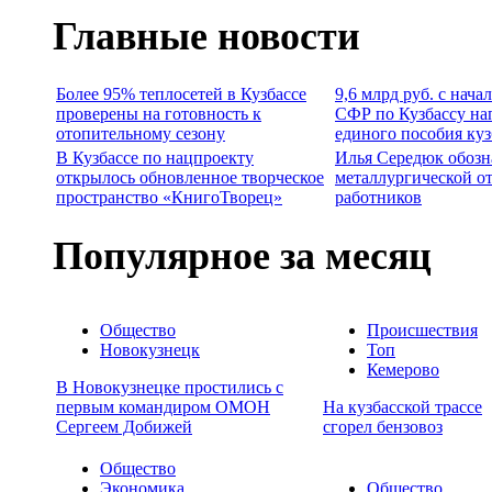
Главные новости
Более 95% теплосетей в Кузбассе
9,6 млрд руб. с нача
проверены на готовность к
СФР по Кузбассу на
отопительному сезону
единого пособия ку
В Кузбассе по нацпроекту
Илья Середюк обозн
открылось обновленное творческое
металлургической о
пространство «КнигоТворец»
работников
Популярное за месяц
Общество
Происшествия
Новокузнецк
Топ
Кемерово
В Новокузнецке простились с
первым командиром ОМОН
На кузбасской трассе
Сергеем Добижей
сгорел бензовоз
Общество
Экономика
Общество