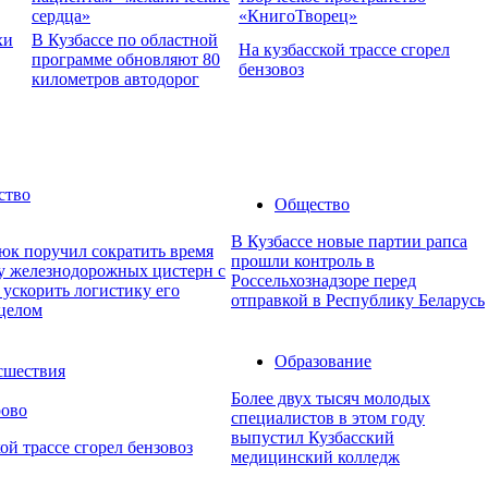
сердца»
«КнигоТворец»
хи
В Кузбассе по областной
На кузбасской трассе сгорел
программе обновляют 80
бензовоз
километров автодорог
ство
Общество
В Кузбассе новые партии рапса
юк поручил сократить время
прошли контроль в
ку железнодорожных цистерн с
Россельхознадзоре перед
 ускорить логистику его
отправкой в Республику Беларусь
 целом
Образование
сшествия
Более двух тысяч молодых
рово
специалистов в этом году
выпустил Кузбасский
ой трассе сгорел бензовоз
медицинский колледж