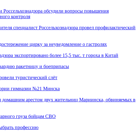
ми Россельхознадзора обсудили вопросы повышения
ного контроля
вителя специалист Россельхознадзора провел профилактический
достережение цирку за неуведомление о гастролях
дзора экспортировано более 15,5 тыс. т гороха в Китай
гвардию ракетницу и боеприпасы
ровели туристический слёт
тории гимназии №21 Минска
од домашним арестом двух жительниц Мариинска, обвиняемых в
тарного груза бойцам СВО
ыбрать профессию