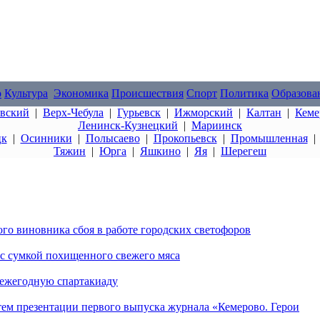
о
Культура
Экономика
Происшествия
Спорт
Политика
Образова
овский
|
Верх-Чебула
|
Гурьевск
|
Ижморский
|
Калтан
|
Кеме
Ленинск-Кузнецкий
|
Мариинск
цк
|
Осинники
|
Полысаево
|
Прокопьевск
|
Промышленная
Тяжин
|
Юрга
|
Яшкино
|
Яя
|
Шерегеш
го виновника сбоя в работе городских светофоров
с сумкой похищенного свежего мяса
ежегодную спартакиаду
ем презентации первого выпуска журнала «Кемерово. Герои