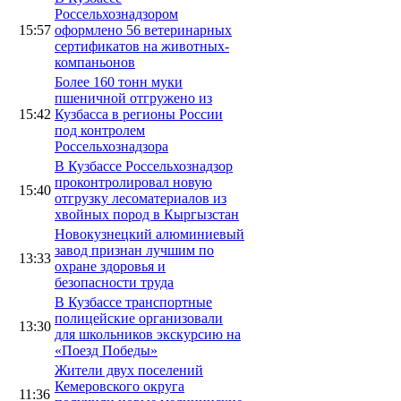
Россельхознадзором
15:57
оформлено 56 ветеринарных
сертификатов на животных-
компаньонов
Более 160 тонн муки
пшеничной отгружено из
15:42
Кузбасса в регионы России
под контролем
Россельхознадзора
В Кузбассе Россельхознадзор
проконтролировал новую
15:40
отгрузку лесоматериалов из
хвойных пород в Кыргызстан
Новокузнецкий алюминиевый
завод признан лучшим по
13:33
охране здоровья и
безопасности труда
В Кузбассе транспортные
полицейские организовали
13:30
для школьников экскурсию на
«Поезд Победы»
Жители двух поселений
Кемеровского округа
11:36