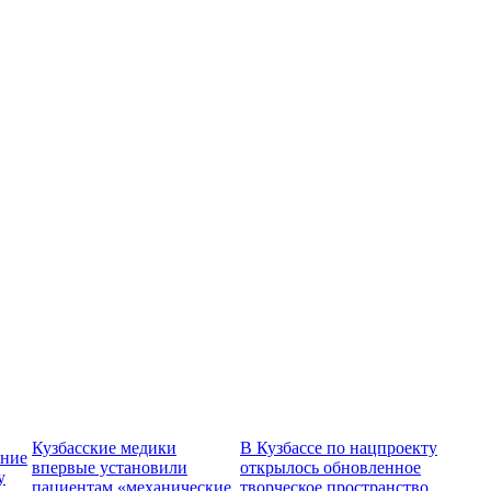
Кузбасские медики
В Кузбассе по нацпроекту
ение
впервые установили
открылось обновленное
у
пациентам «механические
творческое пространство