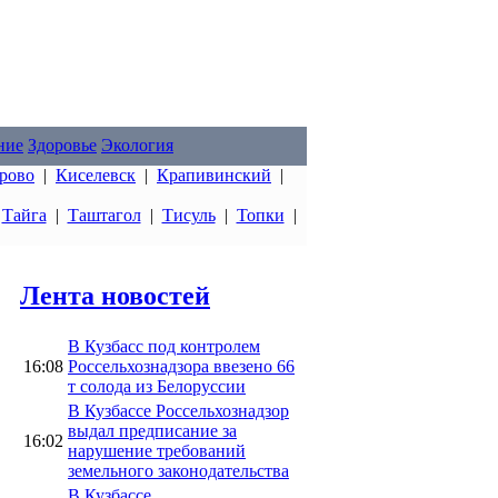
ние
Здоровье
Экология
рово
|
Киселевск
|
Крапивинский
|
|
Тайга
|
Таштагол
|
Тисуль
|
Топки
|
Лента новостей
В Кузбасс под контролем
16:08
Россельхознадзора ввезено 66
т солода из Белоруссии
В Кузбассе Россельхознадзор
выдал предписание за
16:02
нарушение требований
земельного законодательства
В Кузбассе