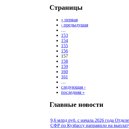
Страницы
« первая
‹ предыдущая
…
153
154
155
156
157
158
159
160
161
…
следующая ›
последняя »
Главные новости
9,6 млрд руб. с начала 2026 года Отдел
СФР по Кузбассу направило на выплат