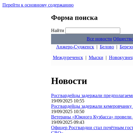
Перейти к основному содержанию
Форма поиска
Найти
Все новости
Обществ
Анжеро-Судженск
|
Белово
|
Берез
Междуреченск
|
Мыски
|
Новокузне
Новости
Росгвардейцы задержали предполагаемо
19/09/2025 10:55
Росгвардейцы задержали кемеровчанку 
19/09/2025 10:50
Ветераны «Южного Кузбасса» провели 
19/09/2025 09:43
Офицер Росгвардии стал почётным гост
СВО»