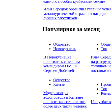
единого пособия кузбасским семьям
Илья Середюк обозначил главные успе
металлургической отрасли и наградил
лучших работников
Популярное за месяц
Общество
Обще
Новокузнецк
Топ
В Новокузнецке
Илья Серед
простились с первым
на разгруз
командиром ОМОН
топливом и
Сергеем Добижей
доставки в
Общество
Калтан
Прои
Топ
Модернизация
Кеме
водопровода в Калтане
повысит качество жизни
На кузбасск
более двух тысяч человек