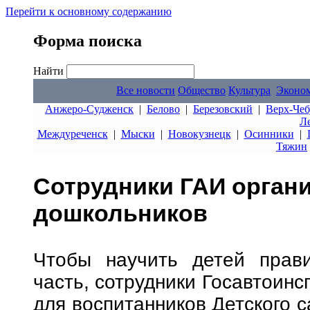
Перейти к основному содержанию
Форма поиска
Найти
Все новости
Общество
Культура
Эконо
Анжеро-Судженск
|
Белово
|
Березовский
|
Верх-Чеб
Л
Междуреченск
|
Мыски
|
Новокузнецк
|
Осинники
|
Тяжин
Сотрудники ГАИ орган
дошкольников
Чтобы научить детей прав
часть, сотрудники Госавтоин
для воспитанников Детского 