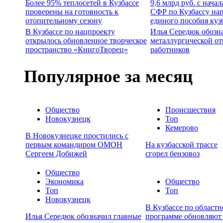
Более 95% теплосетей в Кузбассе
9,6 млрд руб. с нача
проверены на готовность к
СФР по Кузбассу на
отопительному сезону
единого пособия куз
В Кузбассе по нацпроекту
Илья Середюк обозн
открылось обновленное творческое
металлургической от
пространство «КнигоТворец»
работников
Популярное за месяц
Общество
Происшествия
Новокузнецк
Топ
Кемерово
В Новокузнецке простились с
первым командиром ОМОН
На кузбасской трассе
Сергеем Добижей
сгорел бензовоз
Общество
Экономика
Общество
Топ
Топ
Новокузнецк
В Кузбассе по област
Илья Середюк обозначил главные
программе обновляют