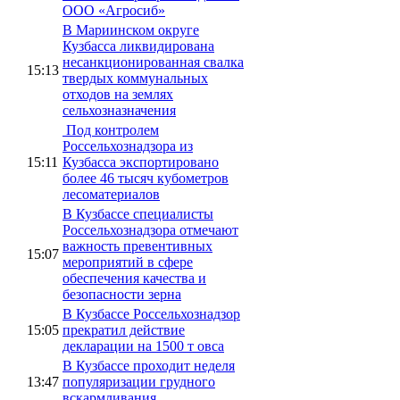
ООО «Агросиб»
В Мариинском округе
Кузбасса ликвидирована
несанкционированная свалка
15:13
твердых коммунальных
отходов на землях
сельхозназначения
Под контролем
Россельхознадзора из
15:11
Кузбасса экспортировано
более 46 тысяч кубометров
лесоматериалов
В Кузбассе специалисты
Россельхознадзора отмечают
важность превентивных
15:07
мероприятий в сфере
обеспечения качества и
безопасности зерна
В Кузбассе Россельхознадзор
15:05
прекратил действие
декларации на 1500 т овса
В Кузбассе проходит неделя
13:47
популяризации грудного
вскармливания