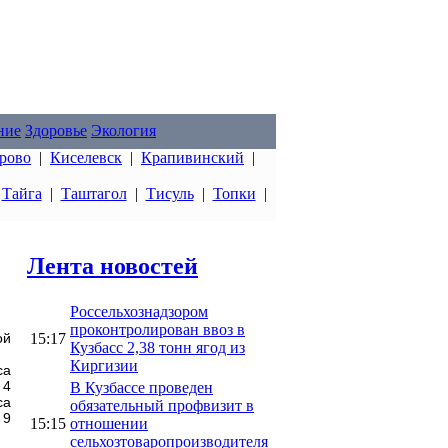
ние
Здоровье
Экология
рово
|
Киселевск
|
Крапивинский
|
|
Тайга
|
Таштагол
|
Тисуль
|
Топки
|
Лента новостей
Россельхознадзором
проконтролирован ввоз в
15:17
ой
Кузбасс 2,38 тонн ягод из
Киргизии
са
 4
В Кузбассе проведен
са
обязательный профвизит в
 9
15:15
отношении
сельхозтоваропроизводителя