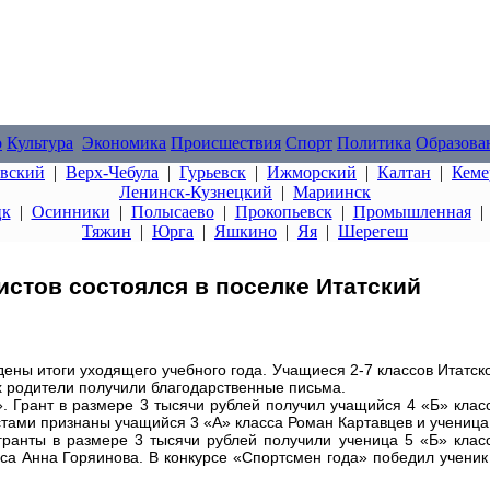
о
Культура
Экономика
Происшествия
Спорт
Политика
Образова
овский
|
Верх-Чебула
|
Гурьевск
|
Ижморский
|
Калтан
|
Кеме
Ленинск-Кузнецкий
|
Мариинск
цк
|
Осинники
|
Полысаево
|
Прокопьевск
|
Промышленная
Тяжин
|
Юрга
|
Яшкино
|
Яя
|
Шерегеш
истов состоялся в поселке Итатский
ены итоги уходящего учебного года. Учащиеся 2-7 классов Итатск
х родители получили благодарственные письма.
». Грант в размере 3 тысячи рублей получил учащийся 4 «Б» клас
тами признаны учащийся 3 «А» класса Роман Картавцев и ученица
гранты в размере 3 тысячи рублей получили ученица 5 «Б» клас
са Анна Горяинова. В конкурсе «Спортсмен года» победил ученик