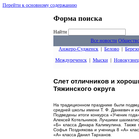
Перейти к основному содержанию
Форма поиска
Найти
Все новости
Обществ
Анжеро-Судженск
|
Белово
|
Берез
Междуреченск
|
Мыски
|
Новокузне
Слет отличников и хорош
Тяжинского округа
На традиционном празднике были подвед
средней школы имени Т. Ф. Данкевич и и
Подведены итоги конкурса «Ученик года
Алексей Котельников. Лучшими шахматис
«Б» класса Динара Калимулина. Также 
Софья Позднякова и ученица 8 «А» клас
«А» класса Данил Тарханов.