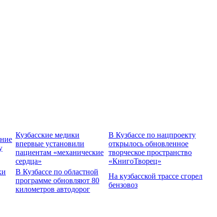
Кузбасские медики
В Кузбассе по нацпроекту
ение
впервые установили
открылось обновленное
у
пациентам «механические
творческое пространство
сердца»
«КнигоТворец»
хи
В Кузбассе по областной
На кузбасской трассе сгорел
программе обновляют 80
бензовоз
километров автодорог