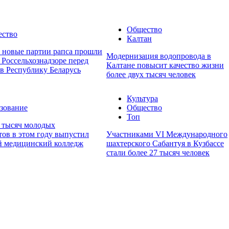
Общество
ство
Калтан
е новые партии рапса прошли
Модернизация водопровода в
 Россельхознадзоре перед
Калтане повысит качество жизни
 в Республику Беларусь
более двух тысяч человек
Культура
зование
Общество
Топ
х тысяч молодых
тов в этом году выпустил
Участниками VI Международного
й медицинский колледж
шахтерского Сабантуя в Кузбассе
стали более 27 тысяч человек