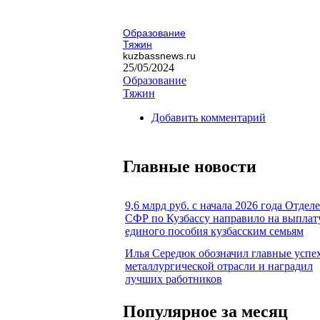
Образование
Тяжин
kuzbassnews.ru
25/05/2024
Образование
Тяжин
Добавить комментарий
Главные новости
9,6 млрд руб. с начала 2026 года Отдел
СФР по Кузбассу направило на выплат
единого пособия кузбасским семьям
Илья Середюк обозначил главные успе
металлургической отрасли и наградил
лучших работников
Популярное за месяц