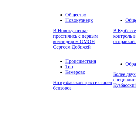
Общество
Новокузнецк
Обще
В Новокузнецке
В Кузбасс
простились с первым
контроль в
командиром ОМОН
отправкой
Сергеем Добижей
Происшествия
Обра
Топ
Кемерово
Более дву
специалис
На кузбасской трассе сгорел
Кузбасски
бензовоз