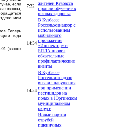
жителей Кузбасса
лучае, если
7:32
прошли обучение в
вые взносы,
обращаться
школах здоровья
Отделением
В Кузбассе
Россельхознадзор с
использованием
ов. Теперь
мобильного
ущего года
приложения
14:34
«Инспектор» и
-01 (звонок
БПЛА провел
обязательные
профилактические
визиты
В Кузбассе
Россельхознадзор
выявил нарушения
при применении
14:24
пестицидов на
полях в Юргинском
муниципальном
округе
Новые партии
отрубей
пшеничных