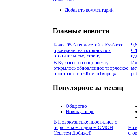
Добавить комментарий
Главные новости
Более 95% теплосетей в Кузбассе
9,
проверены на готовность к
СФ
отопительному сезону
ед
В Кузбассе по нацпроекту
Ил
открылось обновленное творческое
ме
пространство «КнигоТворец»
ра
Популярное за месяц
Общество
Новокузнецк
В Новокузнецке простились с
первым командиром ОМОН
На к
Сергеем Добижей
сго