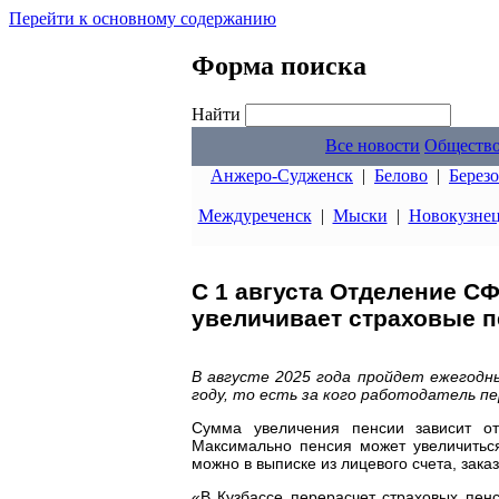
Перейти к основному содержанию
Форма поиска
Найти
Все новости
Обществ
Анжеро-Судженск
|
Белово
|
Берез
Междуреченск
|
Мыски
|
Новокузне
С 1 августа Отделение С
увеличивает страховые 
В августе 2025 года пройдет ежегодн
году, то есть за кого работодатель п
Сумма увеличения пенсии зависит от
Максимально пенсия может увеличитьс
можно в выписке из лицевого счета, заказ
«В Кузбассе перерасчет страховых пен