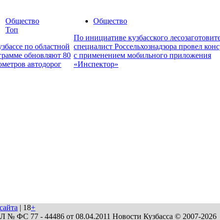
Общество
Общество
Топ
По инициативе кузбасского лесозаготовит
узбассе по областной
специалист Россельхознадзора провел кон
грамме обновляют 80
с применением мобильного приложения
ометров автодорог
«Инспектор»
сайта
| 18
+
№ ФС 77 - 44486 от 08.04.2011 Новости Кузбасса © 2007-2026