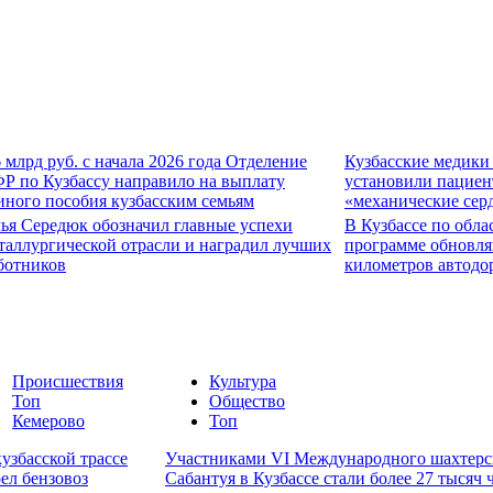
6 млрд руб. с начала 2026 года Отделение
Кузбасские медики
Р по Кузбассу направило на выплату
установили пациен
иного пособия кузбасским семьям
«механические сер
ья Середюк обозначил главные успехи
В Кузбассе по обла
таллургической отрасли и наградил лучших
программе обновля
ботников
километров автодо
Происшествия
Культура
Топ
Общество
Кемерово
Топ
узбасской трассе
Участниками VI Международного шахтерс
рел бензовоз
Сабантуя в Кузбассе стали более 27 тысяч 