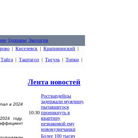
ние
Здоровье
Экология
рово
|
Киселевск
|
Крапивинский
|
|
Тайга
|
Таштагол
|
Тисуль
|
Топки
|
Лента новостей
Росгвардейцы
задержали мужчину,
тал в 2024
пытавшегося
10:30
проникнуть в
квартиру
2024 году.
оэффициент
незнакомой ему
новокузнечанки
Более 100 тысяч
получатели