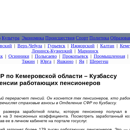
о
Культура
Экономика
Происшествия
Спорт
Политика
Образова
овский
|
Верх-Чебула
|
Гурьевск
|
Ижморский
|
Калтан
|
Кеме
Ленинск-Кузнецкий
|
Мариинск
цк
|
Осинники
|
Полысаево
|
Прокопьевск
|
Промышленная
Тяжин
|
Юрга
|
Яшкино
|
Яя
|
Шерегеш
ФР по Кемеровской области – Кузбассу
пенсии работающих пенсионеров
ый перерасчет пенсий. Он коснется тех пенсионеров, кто рабо
еречислял страховые взносы в Отделение СФР по Кузбассу.
 размера заработной платы, которую пенсионер получал в 
я на 3 пенсионных коэффициента. Посмотреть заработанный к
ав ее в личном кабинете на портале госуслуг.
сий затронет более 179 тысяч работающих пенсионеров. Это — 