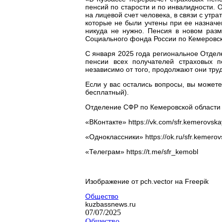
пенсий по старости и по инвалидности. 
на лицевой счет человека, в связи с утр
которые не были учтены при ее назначе
никуда не нужно. Пенсия в новом раз
Социального фонда России по Кемеровск
С января 2025 года региональное Отде
пенсии всех получателей страховых 
независимо от того, продолжают они труд
Если у вас остались вопросы, вы можете
бесплатный).
Отделение СФР по Кемеровской области 
«ВКонтакте» https://vk.com/sfr.kemerovska
«Одноклассники» https://ok.ru/sfr.kemerov
«Телеграм» https://t.me/sfr_kemobl
Изображение от pch.vector на Freepik
Общество
kuzbassnews.ru
07/07/2025
Общество