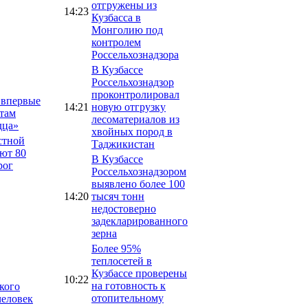
отгружены из
14:23
Кузбасса в
Монголию под
контролем
Россельхознадзора
В Кузбассе
Россельхознадзор
проконтролировал
 впервые
14:21
новую отгрузку
там
лесоматериалов из
дца»
хвойных пород в
стной
Таджикистан
ют 80
В Кузбассе
рог
Россельхознадзором
выявлено более 100
14:20
тысяч тонн
недостоверно
задекларированного
зерна
Более 95%
теплосетей в
Кузбассе проверены
10:22
на готовность к
кого
отопительному
человек