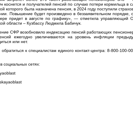
Он коснется и получателей пенсий по случаю потери кормильца в с
атой которого была назначена пенсия, в 2024 году поступили страхо
нии. Повышение будет произведено в беззаявительном порядке, 
мере придет в августе по графику», — отметила управляющий 
ой области – Кузбассу Людмила Бабичук.
ление СФР возобновило индексацию пенсий работающих пенсионер
пенсий ежегодно увеличиваются на уровень инфляции предыд
иться или нет.
 обратиться к специалистам единого контакт-центра: 8-800-100-00
в социальных сетях:
yaoblast
skayaoblast